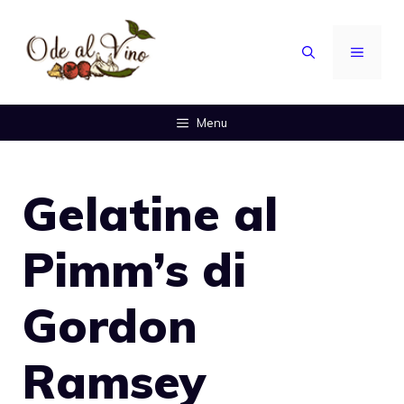
Vai
al
MENU
contenuto
Menu
Gelatine al
Pimm’s di
Gordon
Ramsey