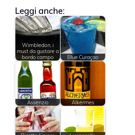
Leggi anche:
Wimbledon, i
must da gustare a
bordo campo
Blue Curaçao
Assenzio
Alkermes