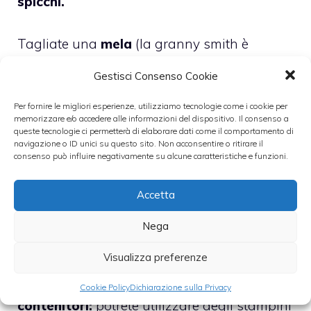
spicchi.
Tagliate una
mela
(la granny smith è
consigliata)
in tocchetti uguali e poi
Gestisci Consenso Cookie
irroratela con il succo di mezzo limone
in
Per fornire le migliori esperienze, utilizziamo tecnologie come i cookie per
modo tale da non lasciarla annerire subito.
memorizzare e/o accedere alle informazioni del dispositivo. Il consenso a
queste tecnologie ci permetterà di elaborare dati come il comportamento di
navigazione o ID unici su questo sito. Non acconsentire o ritirare il
Quando la limonata si sarà raffreddata
consenso può influire negativamente su alcune caratteristiche e funzioni.
unite anche il Pimm’s N°1,
l’altra
metà della
Accetta
limonata
e il
succo di mezzo limone
.
Filtrate
tutto all’interno di un colino.
Nega
Visualizza preferenze
Adesso
suddividete la frutta preparata
(arancia, fragole e mela) a
ll’interno dei
Cookie Policy
Dichiarazione sulla Privacy
contenitori:
potrete utilizzare degli stampini