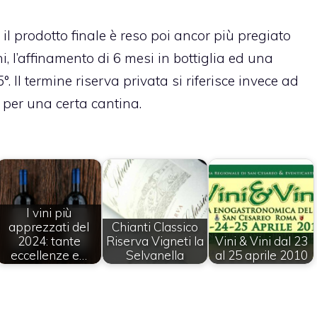
il prodotto finale è reso poi ancor più pregiato
i, l’affinamento di 6 mesi in bottiglia ed una
 Il termine riserva privata si riferisce invece ad
 per una certa cantina.
I vini più
apprezzati del
Chianti Classico
2024: tante
Riserva Vigneti la
Vini & Vini dal 23
eccellenze e…
Selvanella
al 25 aprile 2010