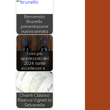
Benvenuto
Brunello,
presentazione
nuova annata
I vini più
apprezzati del
2024: tante
eccellenze e…
Chianti Classico
Riserva Vigneti la
Selvanella