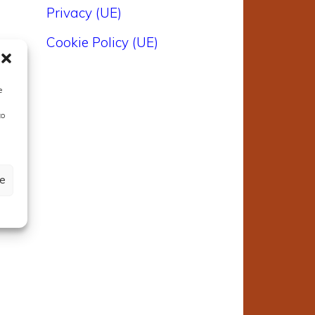
Privacy (UE)
Cookie Policy (UE)
e
to
ze