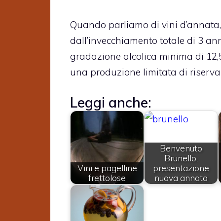
Quando parliamo di vini d’annata, 
dall’invecchiamento totale di 3 ann
gradazione alcolica minima di 12,5°.
una produzione limitata di riserva
Leggi anche:
Benvenuto
Brunello,
Vini e pagelline
presentazione
frettolose
nuova annata