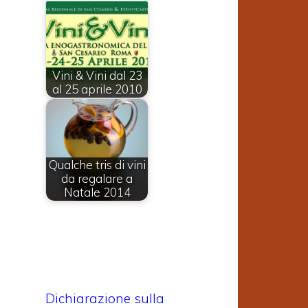
Vini & Vini dal 23
al 25 aprile 2010
Qualche tris di vini
da regalare a
Natale 2014
Dichiarazione sulla