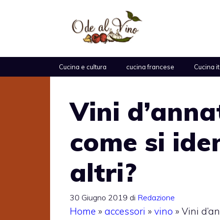
Vai
al
contenuto
Cucina e cultura
cucina francese
Cucina i
Vini d’anna
come si iden
altri?
30 Giugno 2019
di
Redazione
Home
»
accessori
»
vino
»
Vini d’an