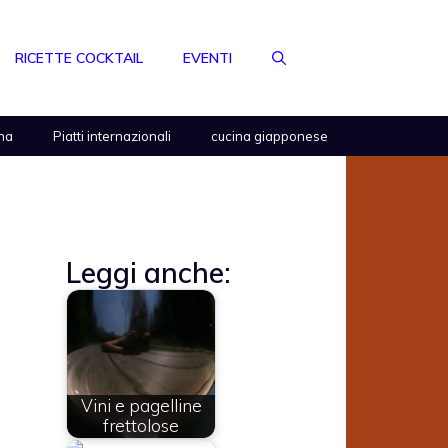
RICETTE COCKTAIL
EVENTI
na
Piatti internazionali
cucina giapponese
Leggi anche:
Vini e pagelline
frettolose