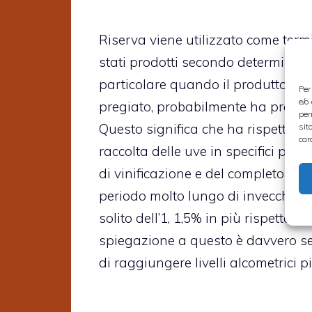
Riserva viene utilizzato come term
stati prodotti secondo determinati e
particolare quando il produttore a
Per
e/o
pregiato, probabilmente ha presta
per
Questo significa che ha rispettato t
sit
car
raccolta delle uve in specifici peri
di vinificazione e del completo proc
periodo molto lungo di invecchia
solito dell’1, 1,5% in più rispetto a
spiegazione a questo è davvero se
di raggiungere livelli alcometrici più