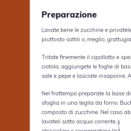
Preparazione
Lavate bene le zucchine e privatele
piuttosto sottili o, meglio, grattu
Tritate finemente il cipollotto e sp
ciotola, aggiungete le foglie di b
sale e pepe e lasciate insaporire.
Nel frattempo preparate la base di
sfoglia in una teglia da forno. Buch
composto di zucchine. Nel caso abb
lavateli sotto acqua corrente, privat
striscioline e cospargetene la torta