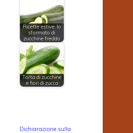
Ricette estive, lo
sformato di
zucchine freddo
Torta di zucchine
e fiori di zucca
Dichiarazione sulla