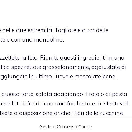
 delle due estremità. Tagliatele a rondelle
giatele con una mandolina.
ezzettate la feta. Riunite questi ingredienti in una
asilico spezzettate grossolanamente, aggiustate di
 Aggiungete in ultimo l’uovo e mescolate bene.
 questa torta salata adagiando il rotolo di pasta
erellate il fondo con una forchetta e trasferitevi il
iate a disposizione anche i fiori delle zucchine,
eli del pistillo e della base e tagliateli a
Gestisci Consenso Cookie
.