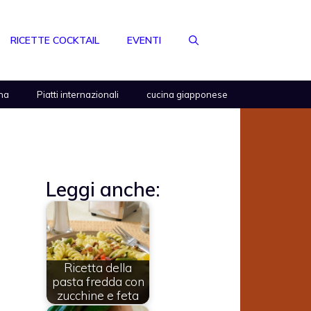
RICETTE COCKTAIL
EVENTI
na
Piatti internazionali
cucina giapponese
Leggi anche:
Ricetta della
pasta fredda con
zucchine e feta