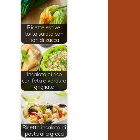
Ricette estive,
torta salata con
fiori di zucca
Insalata di riso
con feta e verdure
grigliate
Ricetta insalata di
pasta alla greca