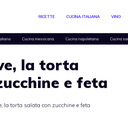
RICETTE
CUCINA ITALIANA
VINO
taliana
Cucina messicana
Cucina napoletana
Cucina sa
ve, la torta
zucchine e feta
e, la torta salata con zucchine e feta