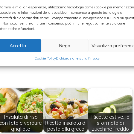
 fornire le migliori esperienze, utilizziamo tecnologie come i cookie per memorizzar
 accedere alle informazioni del dispositivo. Il consenso a queste tecnologie ci
lata con un filo di olio extravergine di oliva e
metterà di elaborare dati come il comportamento di navigazione o ID unici su ques
o. Non acconsentire o ritirare il consenso può influire negativamente su alcune
rca 30 minuti, controllando di tanto in tanto la
atteristiche e funzioni.
ben dorata, togliere la torta dal forno e lasciare
Accetta
Nega
Visualizza preferen
rvire.
Cookie Policy
Dichiarazione sulla Privacy
Insalata di riso
Ricette estive, lo
con feta e verdure
Ricetta insalata di
sformato di
grigliate
pasta alla greca
zucchine freddo