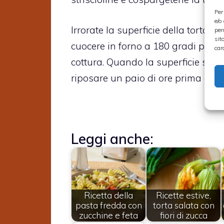
Per
e/o
Irrorate la superficie della torta sa
per
sit
cuocere in forno a 180 gradi per ci
car
cottura. Quando la superficie sarà 
riposare un paio di ore prima di se
Leggi anche:
Ricetta della
Ricette estive,
pasta fredda con
torta salata con
zucchine e feta
fiori di zucca