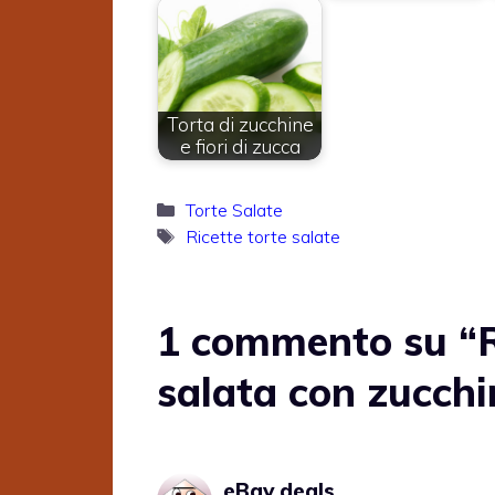
Torta di zucchine
e fiori di zucca
Categorie
Torte Salate
Tag
Ricette torte salate
1 commento su “Ri
salata con zucchi
eBay deals