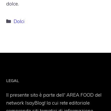
dolce.
Categorie
Dolci
LEGAL
Il presente sito è parte dell' AREA FOOD del
network IsayBlog! la cui rete editoriale
comprende siti tematici di informazione