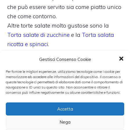
che può essere servito sia come piatto unico
che come contorno.
Altre torte salate molto gustose sono la
Torta salate di zucchine
e la
Torta salata
ricotta e spinaci
.
Gestisci Consenso Cookie
Categorie
Cucina sana
,
primi
,
ricette
,
torte
Per fornire le migliori esperienze, utilizziamo tecnologie come i cookie per
memorizzare e/o accedere alle informazioni del dispositivo. Il consenso a
queste tecnologie ci permetterà di elaborare dati come il comportamento di
navigazione o ID unici su questo sito. Non acconsentire o ritirare il
consenso può influire negativamente su alcune caratteristiche e funzioni.
Accetta
Nega