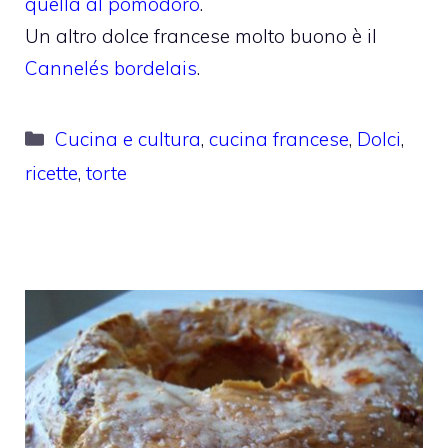
quella al pomodoro
.
Un altro dolce francese molto buono è il
Cannelés bordelais
.
Categorie
Cucina e cultura
,
cucina francese
,
Dolci
,
ricette
,
torte