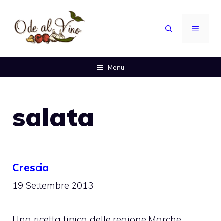
Vai
al
MENU
contenuto
Menu
salata
Crescia
19 Settembre 2013
Una ricetta tipica delle regione Marche