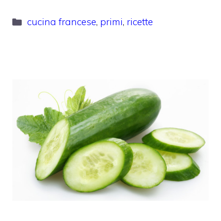
Categorie
cucina francese
,
primi
,
ricette