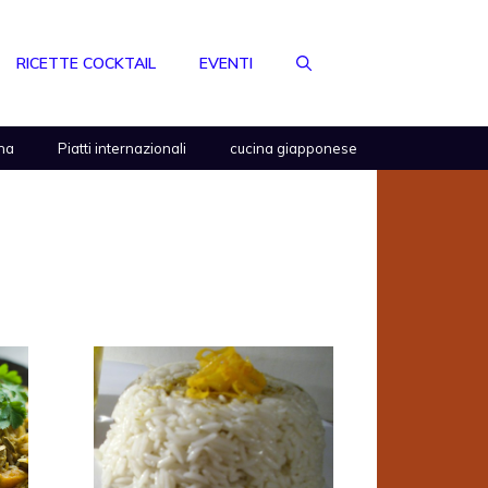
RICETTE COCKTAIL
EVENTI
na
Piatti internazionali
cucina giapponese