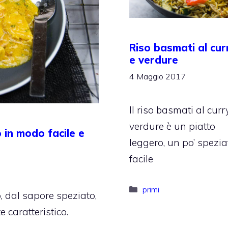
Riso basmati al cur
e verdure
4 Maggio 2017
Il riso basmati al curr
verdure è un piatto
 in modo facile e
leggero, un po’ spezia
facile
Categorie
primi
o, dal sapore speziato,
 caratteristico.