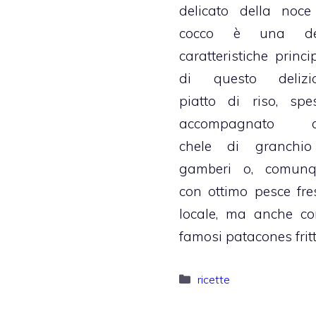
delicato della noce
cocco è una de
caratteristiche princi
di questo delizi
piatto di riso, spe
accompagnato c
chele di granchi
gamberi o, comunq
con ottimo pesce fre
locale, ma anche co
famosi patacones fritt
Categorie
ricette