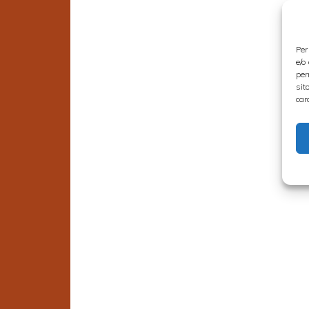
Per
e/o
per
sit
car