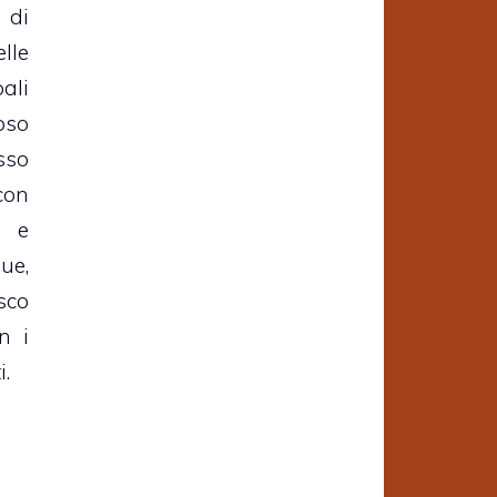
 di
lle
pali
oso
sso
on
o e
ue,
sco
n i
i.