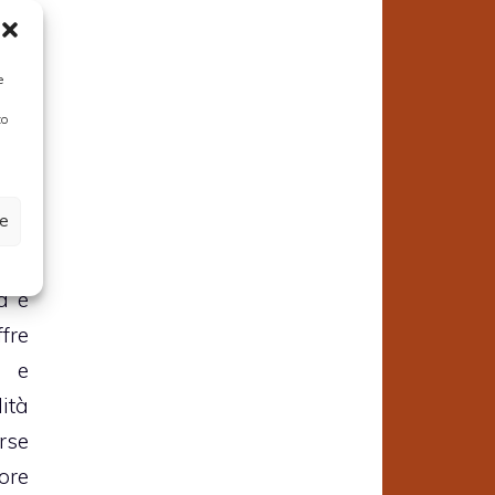
na
:
ro,
e
tto
to
ittà
ca,
a e
ze
a è
fre
 e
ità
rse
ore