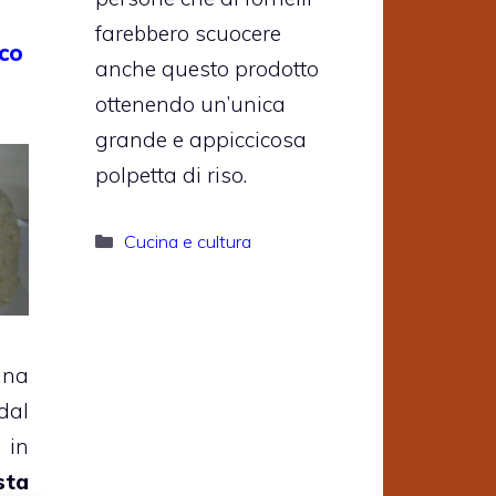
farebbero scuocere
cco
anche questo prodotto
ottenendo un’unica
grande e appiccicosa
polpetta di riso.
Categorie
Cucina e cultura
una
dal
in
sta