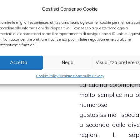
Caribe colombia
Gestisci Consenso Cookie
l’arroz de coco, ovve
 fornire le migliori esperienze, utilizziamo tecnologie come i cookie per memorizzar
riso al cocco
, pia
 accedere alle informazioni del dispositivo. Il consenso a queste tecnologie ci
metterà di elaborare dati come il comportamento di navigazione o ID unici su ques
tipico di Cartagena, c
o. Non acconsentire o ritirare il consenso può influire negativamente su alcune
piena di colori e musi
atteristiche e funzioni.
ricca di allegri
Accetta
Nega
Visualizza preferen
divertimenti.
Cookie Policy
Dichiarazione sulla Privacy
La cucina colombian
molto semplice ma of
numerose
gustosissime special
a seconda delle dive
regioni. Il sap