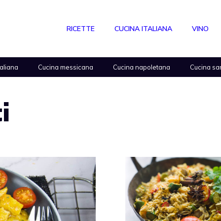
RICETTE
CUCINA ITALIANA
VINO
taliana
Cucina messicana
Cucina napoletana
Cucina sa
i