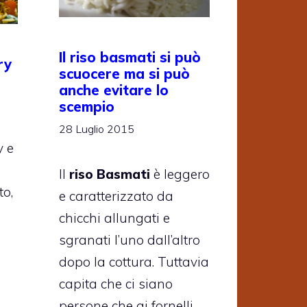
Il riso basmati si può
ry
scuocere ma si può
anche evitare lo
scempio
28 Luglio 2015
y e
Il
riso Basmati
è leggero
to,
e caratterizzato da
chicchi allungati e
sgranati l’uno dall’altro
dopo la cottura. Tuttavia
capita che ci siano
persone che ai fornelli