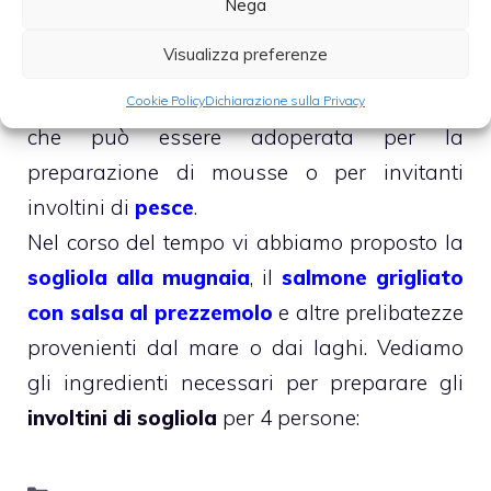
Nega
Visualizza preferenze
La
sogliola
è pesce molto apprezzato in
cucina per il gusto delicato della sua carne
Cookie Policy
Dichiarazione sulla Privacy
che può essere adoperata per la
preparazione di mousse o per invitanti
involtini di
pesce
.
Nel corso del tempo vi abbiamo proposto la
sogliola alla mugnaia
, il
salmone grigliato
con salsa al prezzemolo
e altre prelibatezze
provenienti dal mare o dai laghi. Vediamo
gli ingredienti necessari per preparare gli
involtini di sogliola
per 4 persone:
Categorie