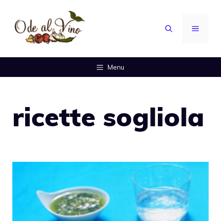
Vai
al
MENU
contenuto
Menu
ricette sogliola