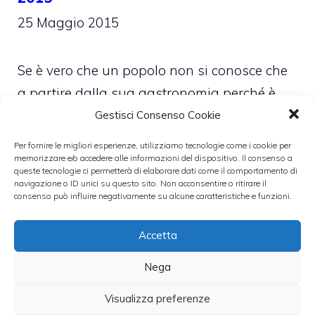
25 Maggio 2015
Se è vero che un popolo non si conosce che
a partire dalla sua gastronomia perché è
dallo stomaco che si arriva al cuore, allora è
Gestisci Consenso Cookie
giusto approfittare dell’EXPO 2015 per
Per fornire le migliori esperienze, utilizziamo tecnologie come i cookie per
conoscere delle ricette particolari dei Paesi
memorizzare e/o accedere alle informazioni del dispositivo. Il consenso a
queste tecnologie ci permetterà di elaborare dati come il comportamento di
che partecipano all’esposizione universale.
navigazione o ID unici su questo sito. Non acconsentire o ritirare il
consenso può influire negativamente su alcune caratteristiche e funzioni.
La
salsa Tzatziki
è una di queste.
Accetta
Categorie
Cucina e cultura
Nega
Visualizza preferenze