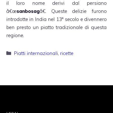
il loro nome derivi dal persiano
â€œ
sanbosag
â€. Queste delizie furono
introdotte in India nel 13° secolo e divennero
ben presto un piatto tradizionale di questa
regione.
Categorie
Piatti internazionali
,
ricette