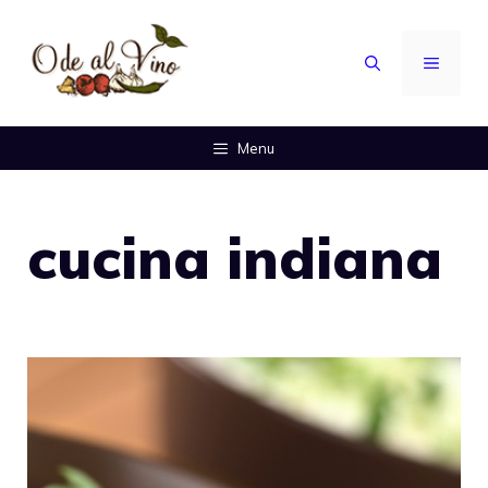
Vai
al
MENU
contenuto
Menu
cucina indiana