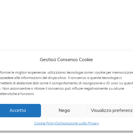
Gestisci Consenso Cookie
aporito e tenero, la preparazione del piatto deve
rrosto con le fette di pancetta e poi legate il tutto
 fornire le migliori esperienze, utilizziamo tecnologie come i cookie per memorizzar
 accedere alle informazioni del dispositivo. Il consenso a queste tecnologie ci
o che la pancetta rimanga ben ferma.
metterà di elaborare dati come il comportamento di navigazione o ID unici su ques
o. Non acconsentire o ritirare il consenso può influire negativamente su alcune
atteristiche e funzioni.
tenitore con gli odori (cipolla, carota e sedano
e tutta la birra, il ginepro, il rismarino e un po’
Accetta
Nega
Visualizza preferen
utto con un coperchio o con della pellicola. Lasciare
Cookie Policy
Dichiarazione sulla Privacy