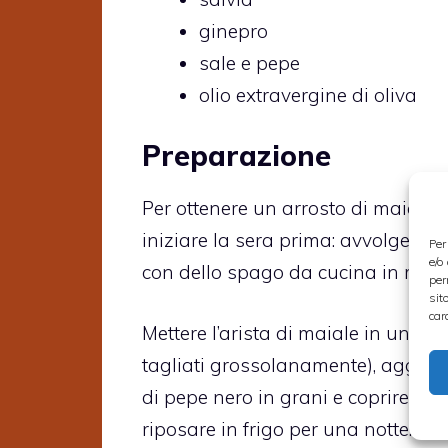
ginepro
sale e pepe
olio extravergine di oliva
Preparazione
Per ottenere un arrosto di maiale s
iniziare la sera prima: avvolgete l’a
Per
e/o
con dello spago da cucina in mod
per
sit
car
Mettere l’arista di maiale in un con
tagliati grossolanamente), aggiunger
di pepe nero in grani e coprire il t
riposare in frigo per una notte.