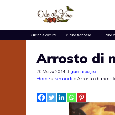
Vai
al
contenuto
Cucina e cultura
cucina francese
Cucina i
Arrosto di m
20 Marzo 2014
di
giannni puglisi
Home
»
secondi
»
Arrosto di maiale