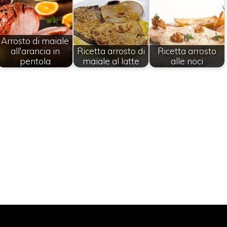
Arrosto di maiale
all'arancia in
Ricetta arrosto di
Ricetta arrosto
pentola
maiale al latte
alle noci