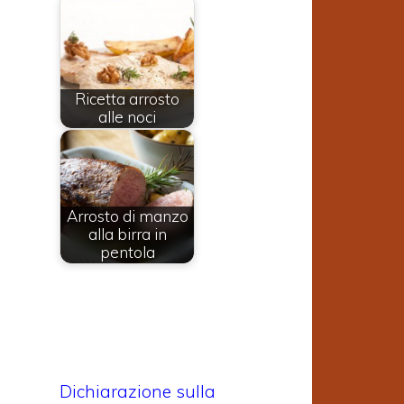
Ricetta arrosto
alle noci
Arrosto di manzo
alla birra in
pentola
Dichiarazione sulla