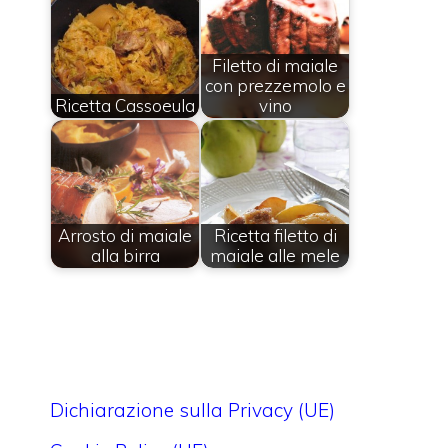
Filetto di maiale
con prezzemolo e
Ricetta Cassoeula
vino
Arrosto di maiale
Ricetta filetto di
alla birra
maiale alle mele
Dichiarazione sulla Privacy (UE)