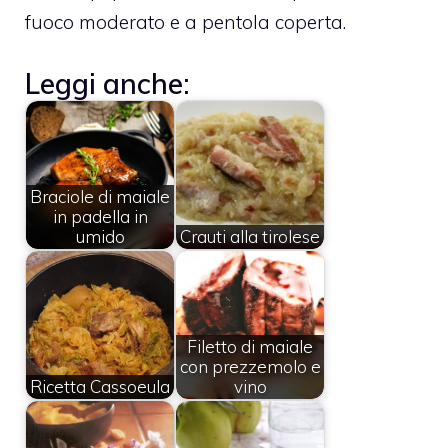
fuoco moderato e a pentola coperta.
Leggi anche:
Braciole di maiale
in padella in
umido
Crauti alla tirolese
Filetto di maiale
con prezzemolo e
Ricetta Cassoeula
vino