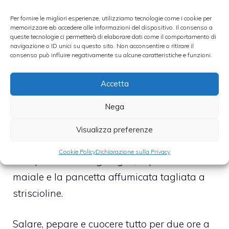
insaccare nelle budelline.
Per fornire le migliori esperienze, utilizziamo tecnologie come i cookie per
memorizzare e/o accedere alle informazioni del dispositivo. Il consenso a
Tornando alla preparazione delle puntine di
queste tecnologie ci permetterà di elaborare dati come il comportamento di
maiale con crauti, dopo aver scottato le
navigazione o ID unici su questo sito. Non acconsentire o ritirare il
consenso può influire negativamente su alcune caratteristiche e funzioni.
luganighe bisogna prendere una pentola e
versare al suo interno un filo di olio. Dopo
Accetta
averlo scaldato, aggiungere i crauti e un
Nega
pochino d’acqua.
Visualizza preferenze
Mescolare con un cucchiaio di legno,
Cookie Policy
Dichiarazione sulla Privacy
dunque unire le luganighe, le puntine di
maiale e la pancetta affumicata tagliata a
striscioline.
Salare, pepare e cuocere tutto per due ore a