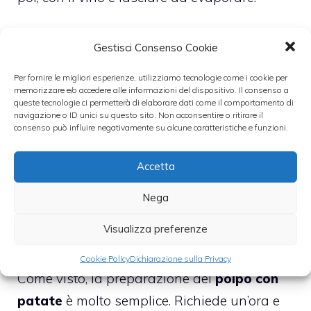
Pelare i pomodori tuffandoli in acqua
Gestisci Consenso Cookie
bollente, privandoli dei semi e tritandoli, per
Per fornire le migliori esperienze, utilizziamo tecnologie come i cookie per
poi unirli al sugo. Salare, pepare, lasciare
memorizzare e/o accedere alle informazioni del dispositivo. Il consenso a
queste tecnologie ci permetterà di elaborare dati come il comportamento di
cuocere per circa quindici minuti.
navigazione o ID unici su questo sito. Non acconsentire o ritirare il
consenso può influire negativamente su alcune caratteristiche e funzioni.
Versare nella pentola le patate tagliate a
Accetta
cubetti. Salare e proseguire la cottura per
altri 45 minuti. Nel caso il sugo fosse troppo
Nega
asciutto, bisognerà aggiungere un paio di
Visualizza preferenze
mestoli d’acqua.
Cookie Policy
Dichiarazione sulla Privacy
Come visto, la preparazione del
polpo con
patate
è molto semplice. Richiede un’ora e