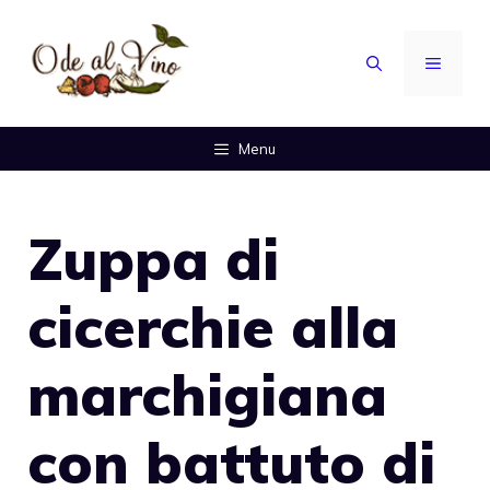
Vai
al
MENU
contenuto
Menu
Zuppa di
cicerchie alla
marchigiana
con battuto di