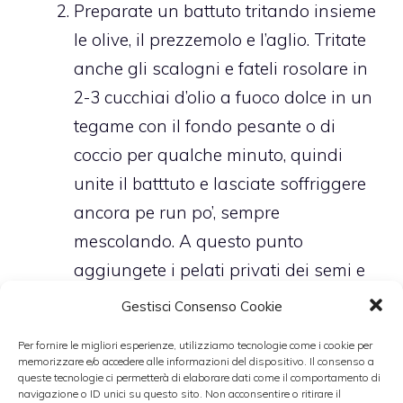
Preparate un battuto tritando insieme
le olive, il prezzemolo e l’aglio. Tritate
anche gli scalogni e fateli rosolare in
2-3 cucchiai d’olio a fuoco dolce in un
tegame con il fondo pesante o di
coccio per qualche minuto, quindi
unite il batttuto e lasciate soffriggere
ancora pe run po’, sempre
mescolando. A questo punto
aggiungete i pelati privati dei semi e
tritati grossolanamente, coprite con il
Gestisci Consenso Cookie
coperchio e cuocete per 5 minuti.
Per fornire le migliori esperienze, utilizziamo tecnologie come i cookie per
Aggiungete le cicerchie al soffritto
memorizzare e/o accedere alle informazioni del dispositivo. Il consenso a
queste tecnologie ci permetterà di elaborare dati come il comportamento di
insieme a 4-5 mestoli della loro acqua
navigazione o ID unici su questo sito. Non acconsentire o ritirare il