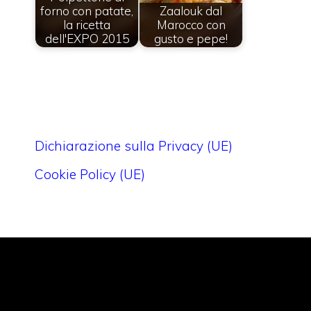
forno con patate,
Zaalouk dal
la ricetta
Marocco con
dell'EXPO 2015
gusto e pepe!
Dichiarazione sulla Privacy (UE)
Cookie Policy (UE)