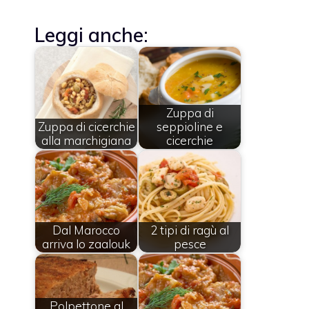
Leggi anche:
Zuppa di
Zuppa di cicerchie
seppioline e
alla marchigiana
cicerchie
Dal Marocco
2 tipi di ragù al
arriva lo zaalouk
pesce
Polpettone al