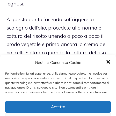
legnosi.
A questo punto facendo soffriggere lo
scalogno dell’olio, procedete alla normale
cottura del risotto unendo a poco a poco il
brodo vegetale e prima ancora la crema dei
baccelli. Soltanto quando la cottura del riso
sarà ultimata aggiungete i piselli che
Gestisci Consenso Cookie
avevate lasciato da parte e il parmigiano e
Per fornire le migliori esperienze, utilizziamo tecnologie come i cookie per
lasciate insaporire per qualche minuto
memorizzare e/o accedere alle informazioni del dispositivo. Il consenso a
queste tecnologie ci permetterà di elaborare dati come il comportamento di
prima di servire in tavola.
navigazione o ID unici su questo sito. Non acconsentire o ritirare il
consenso può influire negativamente su alcune caratteristiche e funzioni.
Nessuna limitazione rispetto alle spezie. La
Accetta
menta, ad esempio, potrebbe rendere questo