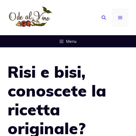
Vai
al
MENU
contenuto
Menu
Risi e bisi,
conoscete la
ricetta
originale?