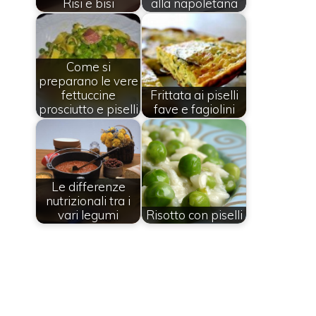
Risi e bisi
alla napoletana
Come si
preparano le vere
fettuccine
Frittata ai piselli
prosciutto e piselli
fave e fagiolini
Le differenze
nutrizionali tra i
vari legumi
Risotto con piselli