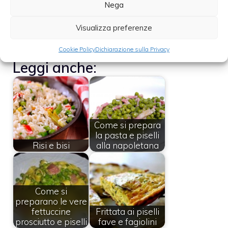
piatto lontano dalla tradizione
Nega
gastronomica veneta ma anche molto
Visualizza preferenze
gustoso e fresco in vista dell’estate.
Cookie Policy
Dichiarazione sulla Privacy
Leggi anche:
Come si prepara
la pasta e piselli
Risi e bisi
alla napoletana
Come si
preparano le vere
fettuccine
Frittata ai piselli
prosciutto e piselli
fave e fagiolini