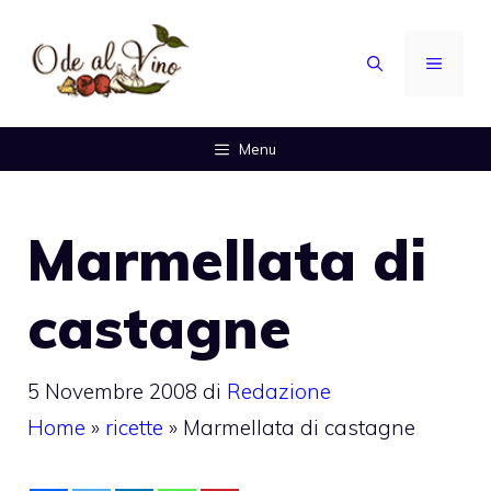
Vai
al
MENU
contenuto
Menu
Marmellata di
castagne
5 Novembre 2008
di
Redazione
Home
»
ricette
»
Marmellata di castagne