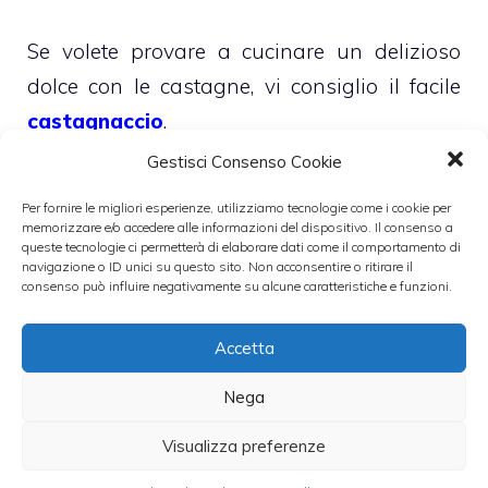
Se volete provare a cucinare un delizioso
dolce con le castagne, vi consiglio il facile
castagnaccio
.
Gestisci Consenso Cookie
Leggi anche:
Per fornire le migliori esperienze, utilizziamo tecnologie come i cookie per
memorizzare e/o accedere alle informazioni del dispositivo. Il consenso a
queste tecnologie ci permetterà di elaborare dati come il comportamento di
navigazione o ID unici su questo sito. Non acconsentire o ritirare il
consenso può influire negativamente su alcune caratteristiche e funzioni.
Ricetta Marron
Ricetta Mont
Accetta
Glacè
Blanc
Nega
Visualizza preferenze
Cameo Fruttapec,
Sagre dedicate