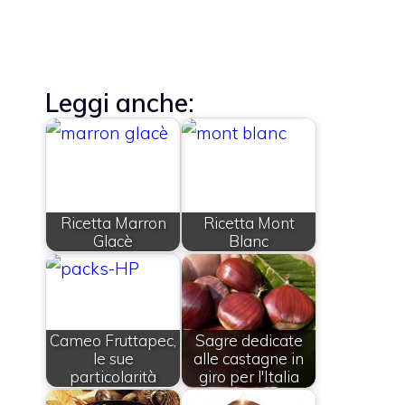
Leggi anche:
Ricetta Marron
Ricetta Mont
Glacè
Blanc
Cameo Fruttapec,
Sagre dedicate
le sue
alle castagne in
particolarità
giro per l'Italia