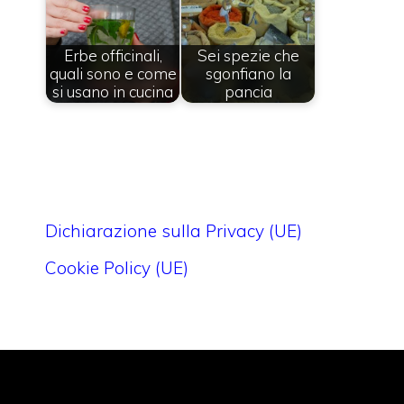
Erbe officinali,
Sei spezie che
quali sono e come
sgonfiano la
si usano in cucina
pancia
Dichiarazione sulla Privacy (UE)
Cookie Policy (UE)