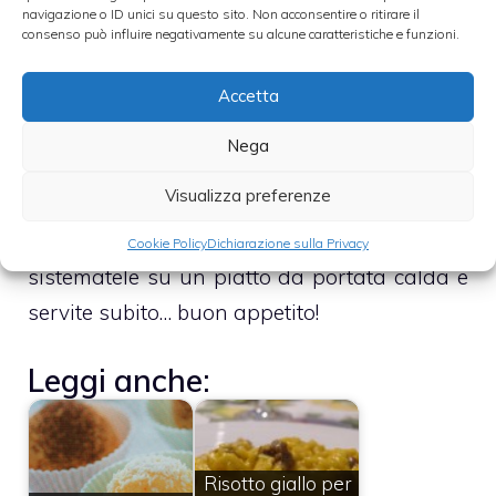
navigazione o ID unici su questo sito. Non acconsentire o ritirare il
consenso può influire negativamente su alcune caratteristiche e funzioni.
Stemperate in una ciotola la farina con il
Accetta
bicchiere di latte, unite le uova sbattute e
aggiustate di sale e pepe
. Sciogliete il burro
Nega
in una padella, mettete un po’ di composto e
Visualizza preferenze
fate delle frittatine. Al centro di ognuna
disponete un po’ di soffritto, ripiegatele,
Cookie Policy
Dichiarazione sulla Privacy
sistematele su un piatto da portata calda e
servite subito… buon appetito!
Leggi anche:
Risotto giallo per