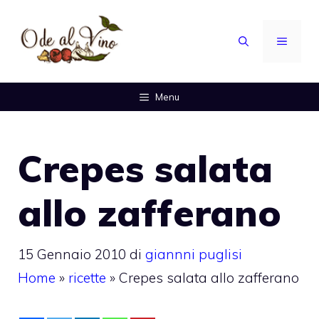
Vai
al
MENU
contenuto
Menu
Crepes salata
allo zafferano
15 Gennaio 2010
di
giannni puglisi
Home
»
ricette
»
Crepes salata allo zafferano