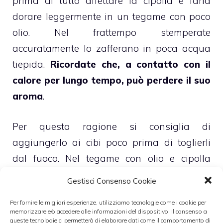
prima di tutto affettare la cipolla e farla
dorare leggermente in un tegame con poco
olio. Nel frattempo stemperate
accuratamente lo zafferano in poca acqua
tiepida.
Ricordate che, a contatto con il
calore per lungo tempo, può perdere il suo
aroma
.
Per questa ragione si consiglia di
aggiungerlo ai cibi poco prima di toglierli
dal fuoco. Nel tegame con olio e cipolla
aggiungete un cucchiaio di passata di
Gestisci Consenso Cookie
pomodoro e cuocete per circa dieci minuti.
Per fornire le migliori esperienze, utilizziamo tecnologie come i cookie per
Unite lo zafferano precedentemente sciolto,
memorizzare e/o accedere alle informazioni del dispositivo. Il consenso a
salate e pepate.
queste tecnologie ci permetterà di elaborare dati come il comportamento di