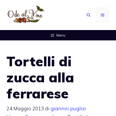
Vai
al
MENU
contenuto
Menu
Tortelli di
zucca alla
ferrarese
24 Maggio 2013
di
giannni puglisi