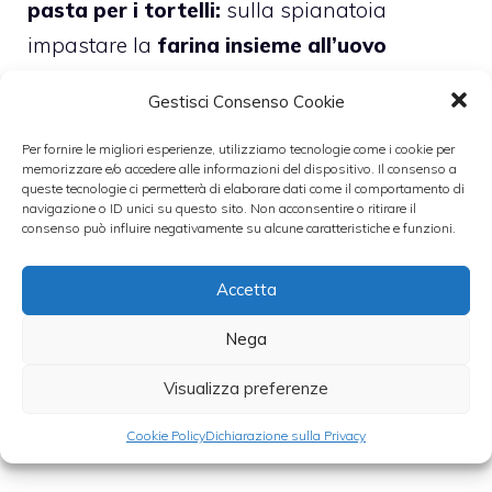
pasta per i tortelli:
sulla spianatoia
impastare la
farina insieme all’uovo
insieme a un pizzico di sale,
poi lavorate il
Gestisci Consenso Cookie
composto fino a quando non avrete ottenuto
un
composto omogeneo ed elastico.
Per fornire le migliori esperienze, utilizziamo tecnologie come i cookie per
memorizzare e/o accedere alle informazioni del dispositivo. Il consenso a
queste tecnologie ci permetterà di elaborare dati come il comportamento di
navigazione o ID unici su questo sito. Non acconsentire o ritirare il
consenso può influire negativamente su alcune caratteristiche e funzioni.
Accetta
Nega
Avvolgete l’impasto nella pellicola
trasparente e lasciatela riposare per circa
Visualizza preferenze
15-20 minuti
in un luogo asciutto.
Cookie Policy
Dichiarazione sulla Privacy