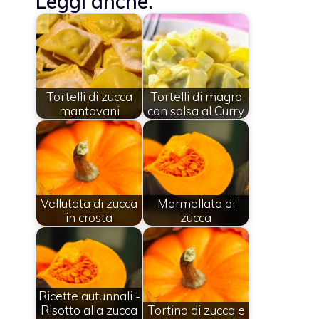
Leggi anche:
Tortelli di zucca
Tortelli di magro
mantovani
con salsa al Curry
Vellutata di zucca
Marmellata di
in crosta
zucca
Ricette autunnali -
Risotto alla zucca
Tortino di zucca e