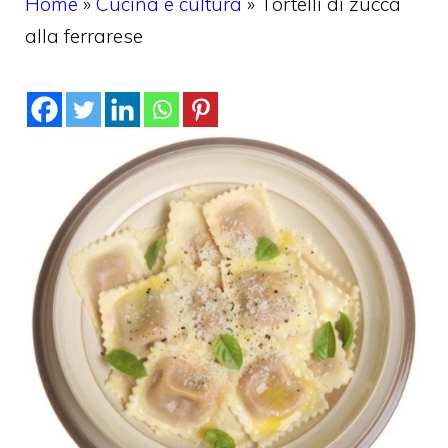
Home
»
Cucina e cultura
»
Tortelli di zucca
alla ferrarese