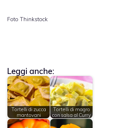
Foto Thinkstock
Leggi anche:
Tortelli di zucca
Tortelli di magro
mantovani
con salsa al Curry