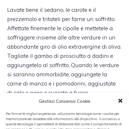
Lavate bene il sedano, le carote e il
prezzemolo e tritateli per farne un soffritto.
Affettate finemente le cipolle e mettetele a
soffriggere insieme alle altre verdure in un
abbondante giro di olio extravergine di oliva.
Tagliate il gambo di prosciutto a dadini e
aggiungetelo al soffritto. Quando le verdure
si saranno ammorbidite, aggiungete la
carne di manzo e i pomodorini, aggiustate
di sale e pepe e cuocete a fuoco
Gestisci Consenso Cookie
lento aggiungendo gradualmente il vino (se
la carne dovesse attaccarsi aggiungere
Per fornire le migliori esperienze, utilizziamo tecnologie come i cookie per
memorizzare e/o accedere alle informazioni del dispositivo. Il consenso a
anche dell’acqua) e cuocere a fuoco lento
queste tecnologie ci permetterà di elaborare dati come il comportamento di