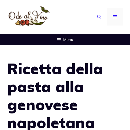
Vai
al
MENU
contenuto
Menu
Ricetta della
pasta alla
genovese
napoletana