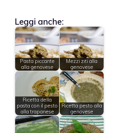
Leggi anche:
Pasta piccante
Mezzi ziti alla
alla genovese
genovese
Ricetta della
pasta con il pesto
Ricetta pesto alla
alla trapanese
genovese