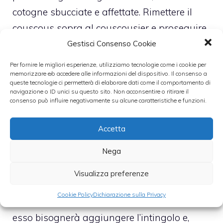
cotogne sbucciate e affettate. Rimettere il
couscous sopra al couscousier e proseguire
la cottura per quasi venti minuti. Il
Gestisci Consenso Cookie
couscousier è una pentola a due scomparti.
Per fornire le migliori esperienze, utilizziamo tecnologie come i cookie per
memorizzare e/o accedere alle informazioni del dispositivo. Il consenso a
Lo scomparto inferiore serve per stufare
queste tecnologie ci permetterà di elaborare dati come il comportamento di
carne, pesce e verdure in un brodo, da qui il
navigazione o ID unici su questo sito. Non acconsentire o ritirare il
consenso può influire negativamente su alcune caratteristiche e funzioni.
vapore di quest’ultimo sale in alto e cuocere
il couscous.
Accetta
Nega
Successivamente, bisogna servire il
couscous in una ciotola. Possibilimente, la
Visualizza preferenze
ciotola deve essere di terracotta. Sopra il suo
Cookie Policy
Dichiarazione sulla Privacy
contenuto bisognerà versa del pesce. Ad
esso bisognerà aggiungere l’intingolo e,