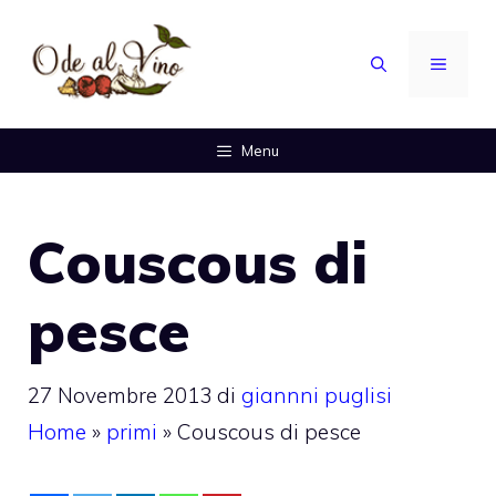
Vai
al
MENU
contenuto
Menu
Couscous di
pesce
27 Novembre 2013
di
giannni puglisi
Home
»
primi
»
Couscous di pesce