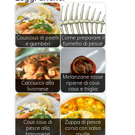
Couscous di piselli
Come preparare il
e gamberi
fumetto di pesce
Melanzane rosse
Cacciucco alla
ripiene di cous
livornese
cous e triglia
Cous cous di
Zuppa di pesce
pesce alla
corsa con salsa
trapanese
rouille