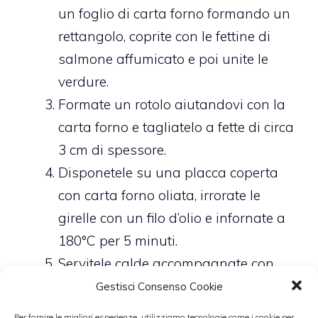
un foglio di carta forno formando un
rettangolo, coprite con le fettine di
salmone affumicato e poi unite le
verdure.
Formate un rotolo aiutandovi con la
carta forno e tagliatelo a fette di circa
3 cm di spessore.
Disponetele su una placca coperta
con carta forno oliata, irrorate le
girelle con un filo d’olio e infornate a
180°C per 5 minuti.
Servitele calde accompagnate con
una maionese arricchita da erba
Gestisci Consenso Cookie
cipollina.
Per fornire le migliori esperienze, utilizziamo tecnologie come i cookie per