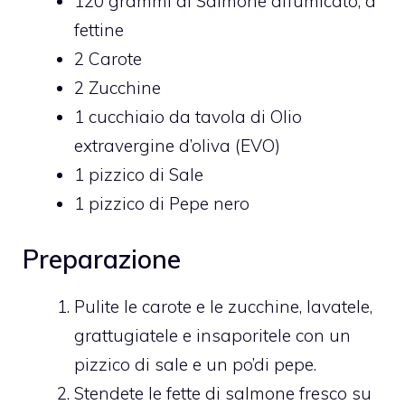
120
grammi di
Salmone affumicato,
a
fettine
2
Carote
2
Zucchine
1
cucchiaio da tavola di
Olio
extravergine d’oliva (EVO)
1
pizzico di
Sale
1
pizzico di
Pepe nero
Preparazione
Pulite le carote e le zucchine, lavatele,
grattugiatele e insaporitele con un
pizzico di sale e un po’di pepe.
Stendete le fette di salmone fresco su