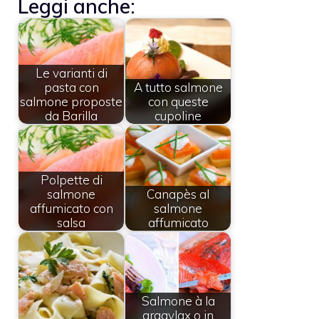
Leggi anche:
Le varianti di
pasta con
A tutto salmone
salmone proposte
con queste
da Barilla
cupoline
Polpette di
salmone
Canapès al
affumicato con
salmone
salsa
affumicato
Salmone à la
graavlax o in