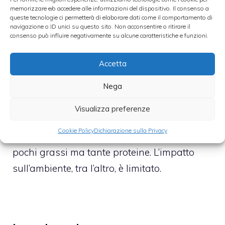
memorizzare e/o accedere alle informazioni del dispositivo. Il consenso a
queste tecnologie ci permetterà di elaborare dati come il comportamento di
Il tempo di arrivare in fondo alla lettura della
navigazione o ID unici su questo sito. Non acconsentire o ritirare il
consenso può influire negativamente su alcune caratteristiche e funzioni.
ricetta e il piatto è già in tavola. La
scenografica presentazione fa il resto per
Accetta
una ricetta che resta semplice e veloce.
Nega
Secondo quanto riportato sul sito dell’EXPO
una porzione di girelle al salmone contiene
Visualizza preferenze
soltanto 188 calorie, ma contiene tantissime
Cookie Policy
Dichiarazione sulla Privacy
vitamine e sali minerali, pochi carboidrati e
pochi grassi ma tante proteine. L’impatto
sull’ambiente, tra l’altro, è limitato.