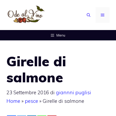
Vai
al
MENU
contenuto
Menu
Girelle di
salmone
23 Settembre 2016
di
giannni puglisi
Home
»
pesce
»
Girelle di salmone