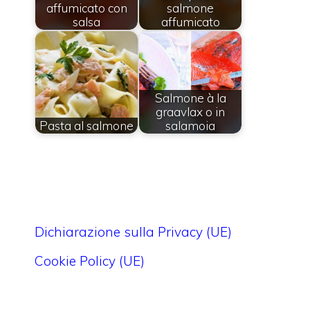
affumicato con
salmone
salsa
affumicato
Salmone à la
graavlax o in
Pasta al salmone
salamoia
Dichiarazione sulla Privacy (UE)
Cookie Policy (UE)