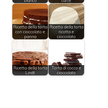
bianco
caffè
Ricetta della torta
Ricetta della torta
con cioccolato e
ricotta e
panna
cioccolato
Ricetta della torta
Torta di cocco e
Lindt
cioccolato