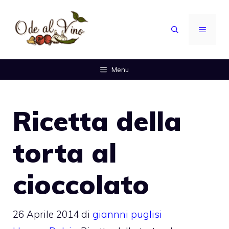
Vai
al
MENU
contenuto
Menu
Ricetta della
torta al
cioccolato
26 Aprile 2014
di
giannni puglisi