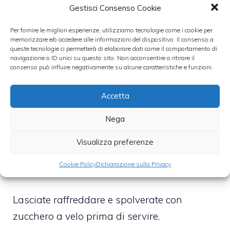
A parte, mescolate insieme gli ingredienti
Gestisci Consenso Cookie
secchi: la farina, il cacao e il lievito e
Per fornire le migliori esperienze, utilizziamo tecnologie come i cookie per
setacciateli prima di unirli al copmposto in
memorizzare e/o accedere alle informazioni del dispositivo. Il consenso a
queste tecnologie ci permetterà di elaborare dati come il comportamento di
modo che non si formino grumi, alternando
navigazione o ID unici su questo sito. Non acconsentire o ritirare il
consenso può influire negativamente su alcune caratteristiche e funzioni.
l’aggiunta della farina al latte, che dovrà
essere a temperatura ambiente.
Accetta
Foderate con la carta forno una teglia di
Nega
circa 24 centimetri di diametro, versateci il
Visualizza preferenze
composto lisciate la superficie. Cuocete in
Cookie Policy
Dichiarazione sulla Privacy
forno già caldo a 180° per circa un’ora.
Lasciate raffreddare e spolverate con
zucchero a velo prima di servire.