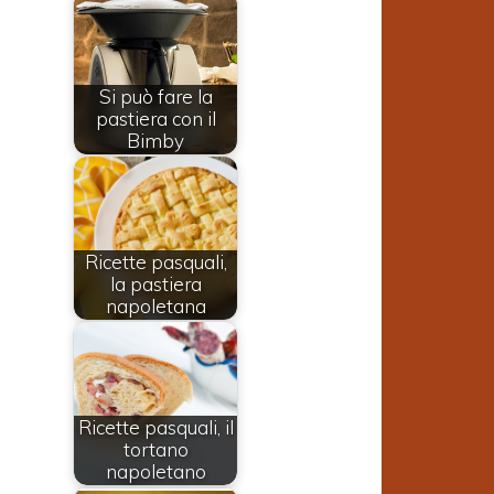
Si può fare la
pastiera con il
Bimby
Ricette pasquali,
la pastiera
napoletana
Ricette pasquali, il
tortano
napoletano