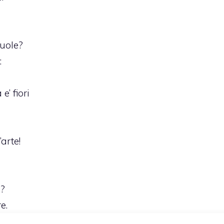
vuole?
:
’ fiori
arte!
è?
e.