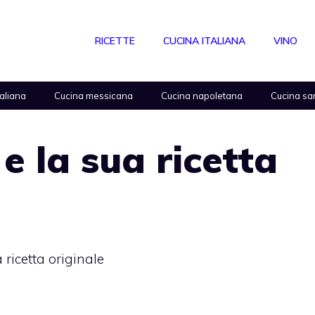
RICETTE
CUCINA ITALIANA
VINO
taliana
Cucina messicana
Cucina napoletana
Cucina sa
e la sua ricetta
 ricetta originale