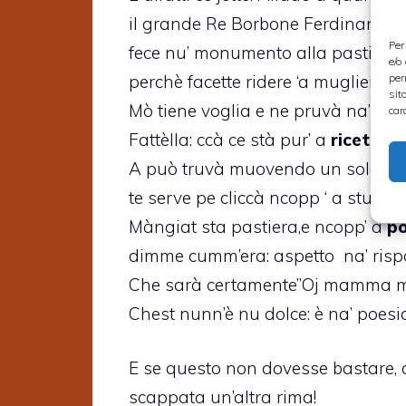
il grande Re Borbone Ferdinando
Per
fece nu’ monumento alla pastiera,
e/o
per
perchè facette ridere ‘a mugliera.
sit
Mò tiene voglia e ne pruvà na’ fett
car
Fattèlla: ccà ce stà pur’ a
ricetta
.
A può truvà muovendo un solo dit
te serve pe cliccà ncopp ‘ a stu sito
Màngiat sta pastiera,e ncopp’ a
p
dimme cumm’era: aspetto na’ risp
Che sarà certamente”Oj mamma m
Chest nunn’è nu dolce: è na’ poesia
E se questo non dovesse bastare, 
scappata un’altra rima!