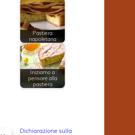
Pastiera
napoletana
Iniziamo a
pensare alla
pastiera
Dichiarazione sulla