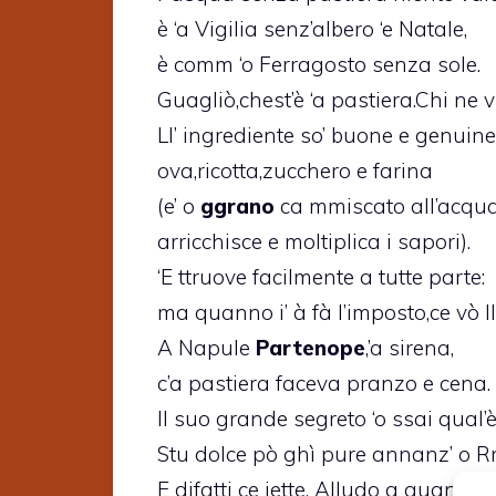
è ‘a Vigilia senz’albero ‘e Natale,
è comm ‘o Ferragosto senza sole.
Guagliò,chest’è ‘a pastiera.Chi ne 
Ll’ ingrediente so’ buone e genuine
ova,ricotta,zucchero e farina
(e’ o
ggrano
ca mmiscato all’acqua e
arricchisce e moltiplica i sapori).
‘E ttruove facilmente a tutte parte:
ma quanno i’ à fà l’imposto,ce vò ll’
A Napule
Partenope
,’a sirena,
c’a pastiera faceva pranzo e cena.
Il suo grande segreto ‘o ssai qual’
Stu dolce pò ghì pure annanz’ o Rr
E difatti ce jette. Alludo a quando