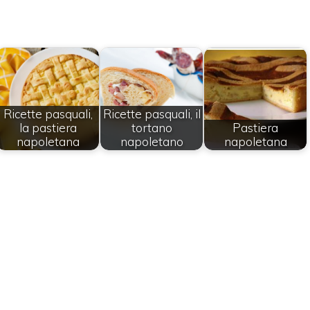
Ricette pasquali,
Ricette pasquali, il
la pastiera
tortano
Pastiera
napoletana
napoletano
napoletana