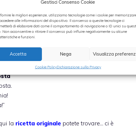
Gestisci Consenso Cookie
 fornire le migliori esperienze, utilizziamo tecnologie come i cookie per memorizzar
 accedere alle informazioni del dispositivo. Il consenso a queste tecnologie ci
metterà di elaborare dati come il comportamento di navigazione o ID unici su ques
o. Non acconsentire o ritirare il consenso può influire negativamente su alcune
a?
atteristiche e funzioni.
Accetta
Nega
Visualizza preferen
o:
.
Cookie Policy
Dichiarazione sulla Privacy
osta
osta.
ia!
!”
qui la
ricetta originale
potete trovare… ci è