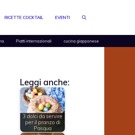
RICETTE COCKTAIL
EVENTI
na
Piatti internazionali
cucina giapponese
Leggi anche:
3 dolci da servire
per il pranzo di
Pasqua