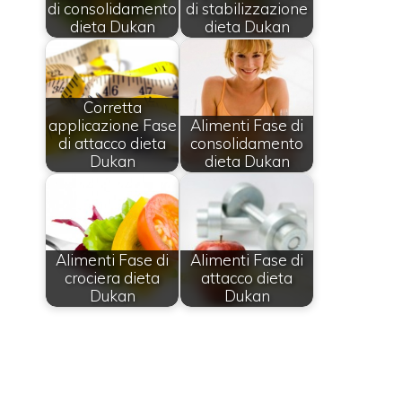
di consolidamento
di stabilizzazione
dieta Dukan
dieta Dukan
Corretta
applicazione Fase
Alimenti Fase di
di attacco dieta
consolidamento
Dukan
dieta Dukan
Alimenti Fase di
Alimenti Fase di
crociera dieta
attacco dieta
Dukan
Dukan