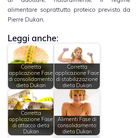
alimentare soprattutto proteico previsto da
Pierre Dukan.
Leggi anche:
Corretta
Corretta
applicazione Fase
applicazione Fase
di consolidamento
di stabilizzazione
dieta Dukan
dieta Dukan
Corretta
applicazione Fase
Alimenti Fase di
di attacco dieta
consolidamento
Dukan
dieta Dukan