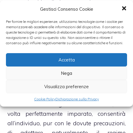
comporterebbe l’aderenza ad un regime
Gestisci Consenso Cookie
alimentare quanto mai equilibrato pena
l’impossibilità per l’organismo di reperire
Per fornire le migliori esperienze, utilizziamo tecnologie come i cookie per
memorizzare e/o accedere alle informazioni del dispositivo. Il consenso a
quanti di cui avrebbe bisogno.
queste tecnologie ci permetterà di elaborare dati come il comportamento di
navigazione o ID unici su questo sito. Non acconsentire o ritirare il
consenso può influire negativamente su alcune caratteristiche e funzioni.
►
ALIMENTI FASE DI CROCIERA DIETA
DUKAN
Accetta
Nega
La Fase di crociera, dunque, dovrebbe
configurarsi quale fase di attesa e di
Visualizza preferenze
passaggio dal vecchio al nuovo peso e dal
Cookie Policy
Dichiarazione sulla Privacy
vecchio al nuovo regime alimentare che, una
volta perfettamente imparato, consentirà
all’individuo, pur con le dovute precauzioni,
di adottare, naturalmente, il regime