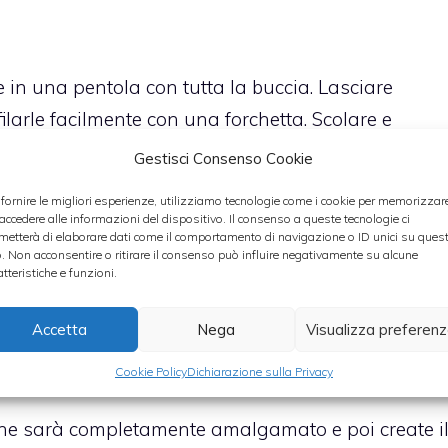
re in una pentola con tutta la buccia. Lasciare
filarle facilmente con una forchetta. Scolare e
Gestisci Consenso Cookie
 fornire le migliori esperienze, utilizziamo tecnologie come i cookie per memorizzar
entuali lische rimaste nel tonno e poi tagliatelo a
 accedere alle informazioni del dispositivo. Il consenso a queste tecnologie ci
metterà di elaborare dati come il comportamento di navigazione o ID unici su ques
o. Non acconsentire o ritirare il consenso può influire negativamente su alcune
atteristiche e funzioni.
passaverdure e aggiungerle al tonno insieme al
Accetta
Nega
Visualizza preferen
ritati. Aggiustare di sale e pepe e completare il
 limone.
Cookie Policy
Dichiarazione sulla Privacy
che sarà completamente amalgamato e poi create i