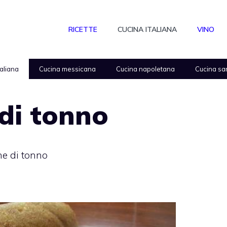
RICETTE
CUCINA ITALIANA
VINO
taliana
Cucina messicana
Cucina napoletana
Cucina sa
di tonno
ne di tonno