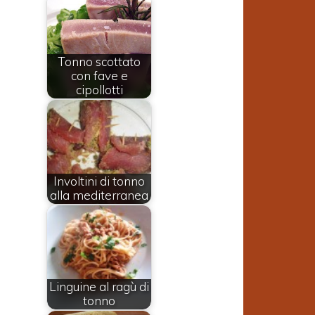
Tonno scottato
con fave e
cipollotti
Involtini di tonno
alla mediterranea
Linguine al ragù di
tonno