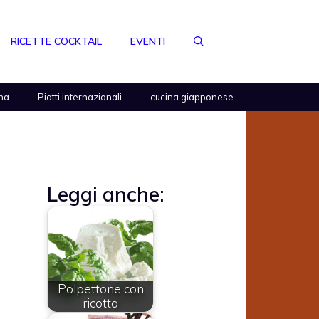
RICETTE COCKTAIL
EVENTI
na
Piatti internazionali
cucina giapponese
Leggi anche:
Polpettone con
ricotta