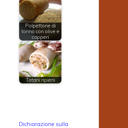
Polpettone di
tonno con olive e
capperi
Totani ripieni
Dichiarazione sulla