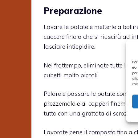
Preparazione
Lavare le patate e metterle a bolli
cuocere fino a che si riuscirà ad in
lasciare intiepidire.
Per
Nel frattempo, eliminate tutte le ev
e/o
per
cubetti molto piccoli.
sit
car
Pelare e passare le patate con il 
prezzemolo e ai capperi finemente t
tutto con una grattata di scroza di
Lavorate bene il composto fino a 