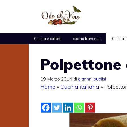
Vai
al
contenuto
Cucina e cultura
cucina francese
Cucina i
Polpettone 
19 Marzo 2014
di
giannni puglisi
Home
»
Cucina italiana
»
Polpetto