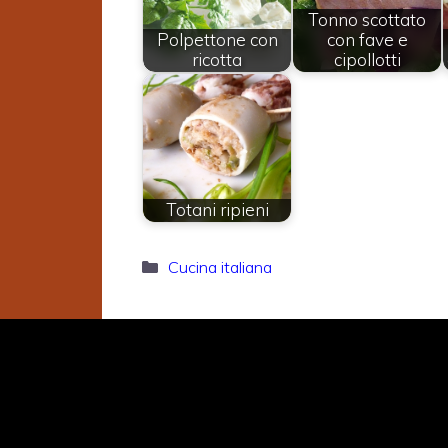
Tonno scottato
Polpettone con
con fave e
ricotta
cipollotti
Totani ripieni
Categorie
Cucina italiana