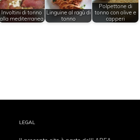
Polpettone di
Involtini di tonno
Linguine al ragù di
tonno con olive e
alla mediterranea
tonno
capperi
LEGAL