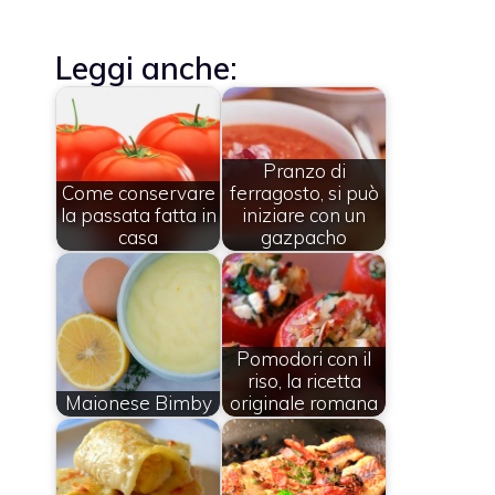
Leggi anche:
Pranzo di
Come conservare
ferragosto, si può
la passata fatta in
iniziare con un
casa
gazpacho
Pomodori con il
riso, la ricetta
Maionese Bimby
originale romana