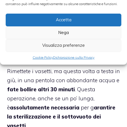
consenso può influire negativamente su alcune caratteristiche e funzioni.
riuscirete a maneggiarli: inserite quindi
dentro i barattoli un
paio di foglie di
Accetta
basilico fresco
e versate la passata di
Nega
pomodoro nei vasetti. Chiudete i barattoli
con la passata ancora calda lasciando un
Visualizza preferenze
centimetro vuoto.
Cookie Policy
Dichiarazione sulla Privacy
Rimettete i vasetti, ma questa volta a testa in
giù, in una pentola con abbondante acqua e
fate bollire altri 30 minuti
. Questa
operazione, anche se un po’ lunga,
è
assolutamente necessaria
per g
arantire
la sterilizzazione e il sottovuoto dei
vasetti
.