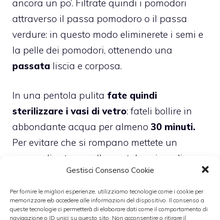
ancora un po’. Filtrate quindi i pomodori
attraverso il passa pomodoro o il passa
verdure: in questo modo eliminerete i semi e
la pelle dei pomodori, ottenendo una
passata
liscia e corposa.
In una pentola pulita
fate quindi
sterilizzare i vasi di vetro
: fateli bollire in
abbondante acqua per almeno
30 minuti.
Per evitare che si rompano mettete un
panno di cotone nella pentola prima di
Gestisci Consenso Cookie
metterla sul fuoco e inserite i lati dello
straccio tra i vari vasi.
Per fornire le migliori esperienze, utilizziamo tecnologie come i cookie per
memorizzare e/o accedere alle informazioni del dispositivo. Il consenso a
queste tecnologie ci permetterà di elaborare dati come il comportamento di
Lasciateli quindi raffreddare fino a quando
navigazione o ID unici su questo sito. Non acconsentire o ritirare il