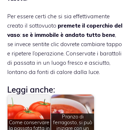
Per essere certi che si sia effettivamente
creato il sottovuoto
premete il coperchio del
vaso
:
se è immobile è andato tutto bene
,
se invece sentite clic dovrete cambiare tappo
e ripetere l’operazione. Conservate i barattoli
di passata in un luogo fresco e asciutto,
lontano da fonti di calore dalla luce.
Leggi anche:
Pranzo di
Come conservare
ferragosto, si può
la passata fatta in
iniziare con un