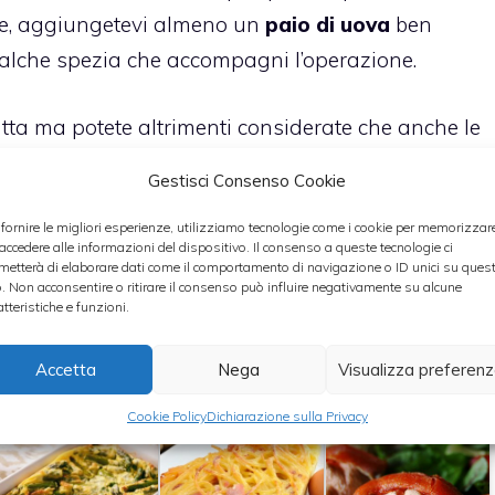
ne, aggiungetevi almeno un
paio di uova
ben
qualche spezia che accompagni l’operazione.
atta ma potete altrimenti considerate che anche le
di cui immediatamente sentirete l’aroma nell’aria,
Gestisci Consenso Cookie
 fornire le migliori esperienze, utilizziamo tecnologie come i cookie per memorizzar
 accedere alle informazioni del dispositivo. Il consenso a queste tecnologie ci
ulla brace e fatele bruschettare strofinando il pane
metterà di elaborare dati come il comportamento di navigazione o ID unici su ques
o. Non acconsentire o ritirare il consenso può influire negativamente su alcune
le uova con gli asparagi sul pane e servite con un
atteristiche e funzioni.
peritivo ma anche come secondo piatto.
Accetta
Nega
Visualizza preferen
Cookie Policy
Dichiarazione sulla Privacy