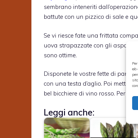
sembrano inteneriti dall’operazio
battute con un pizzico di sale e 
Se vi riesce fate una frittata comp
uova strapazzate con gli asparagi 
sono ottime.
Per
e/o
Disponete le vostre fette di pane s
per
sit
con una testa d’aglio. Poi mettete 
car
bel bicchiere di vino rosso. Per a
Leggi anche: