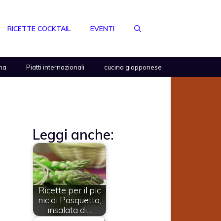
RICETTE COCKTAIL
EVENTI
na
Piatti internazionali
cucina giapponese
Leggi anche:
Ricette per il pic
nic di Pasquetta,
insalata di…