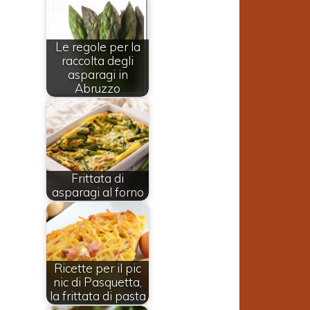
Le regole per la
raccolta degli
asparagi in
Abruzzo
,
Frittata di
asparagi al forno
Ricette per il pic
nic di Pasquetta,
la frittata di pasta