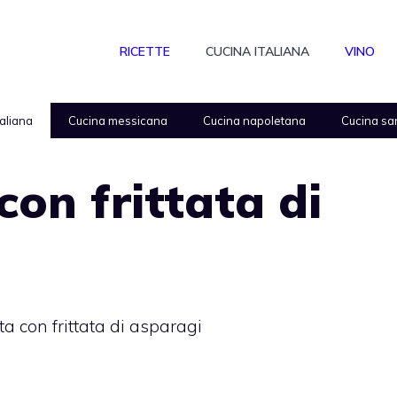
RICETTE
CUCINA ITALIANA
VINO
taliana
Cucina messicana
Cucina napoletana
Cucina sa
con frittata di
a con frittata di asparagi