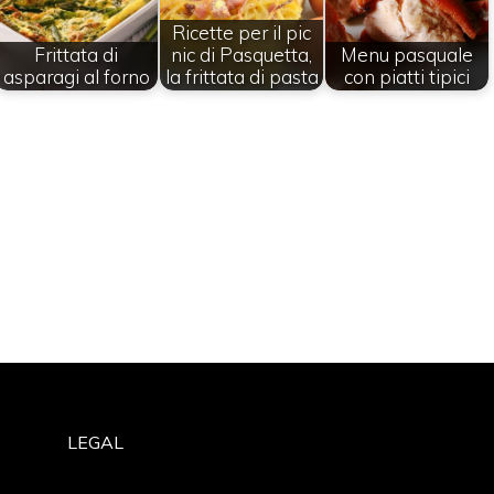
Ricette per il pic
Frittata di
nic di Pasquetta,
Menu pasquale
asparagi al forno
la frittata di pasta
con piatti tipici
LEGAL