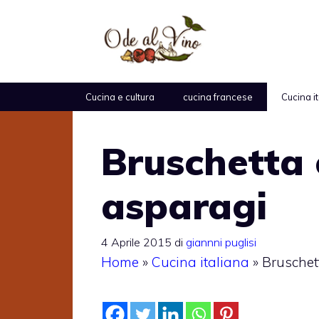
Vai
al
contenuto
Cucina e cultura
cucina francese
Cucina i
Bruschetta 
asparagi
4 Aprile 2015
di
giannni puglisi
Home
»
Cucina italiana
»
Bruschett