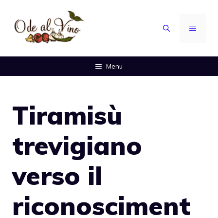
Vai
al
MENU
contenuto
Menu
Tiramisù
trevigiano
verso il
riconosciment