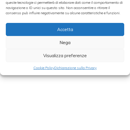
queste tecnologie ci permetterà di elaborare dati come il comportamento di
navigazione o ID unici su questo sito. Non acconsentire o ritirare il
consenso può influire negativamente su alcune caratteristiche e funzioni.
TIRAMISU’ AL PANETTONE
Accetta
Adesso però sembra essere arrivato il
Nega
momento di
codificare gli ingredienti per
avere la certificazione che il tiramisù è un
Visualizza preferenze
tipico dolce trevigiano e per combattere le
Cookie Policy
Dichiarazione sulla Privacy
imitazioni.