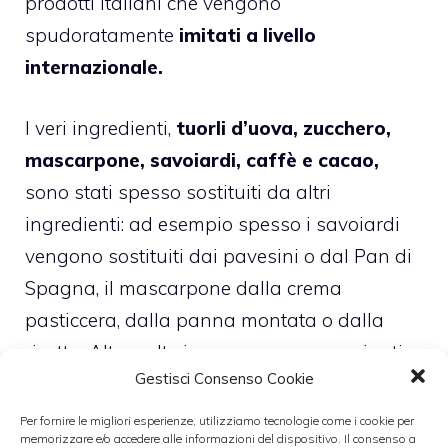
prodotti italiani che vengono
spudoratamente
imitati a livello
internazionale.
I veri ingredienti,
tuorli d’uova, zucchero,
mascarpone, savoiardi, caffè e cacao,
sono stati spesso sostituiti da altri
ingredienti: ad esempio spesso i savoiardi
vengono sostituiti dai pavesini o dal Pan di
Spagna, il mascarpone dalla crema
pasticcera, dalla panna montata o dalla
ricotta. Altre volte invece vengono aggiunti
Gestisci Consenso Cookie
altri tipi di ingredienti come liquore o fragole
che tendono inevitabilmente a cambiare il
Per fornire le migliori esperienze, utilizziamo tecnologie come i cookie per
memorizzare e/o accedere alle informazioni del dispositivo. Il consenso a
sapore originale.