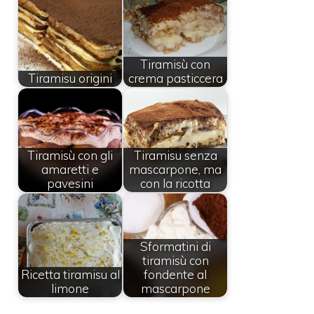
Tiramisù con
Tiramisu origini
crema pasticcera
Tiramisù con gli
Tiramisu senza
amaretti e
mascarpone, ma
pavesini
con la ricotta
Sformatini di
tiramisù con
Ricetta tiramisu al
fondente al
limone
mascarpone