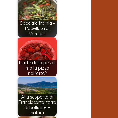
,
Speciale Irpinia -
Padellata di
Verdure
L'arte della pizza,
ma la pizza
nell'arte?
Alla scoperta di
Franciacorta: terra
di bollicine e
natura