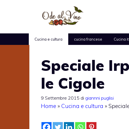
Vai
al
contenuto
Cucina e cultura
cucina francese
Cucina i
Speciale Irp
le Cigole
9 Settembre 2015
di
giannni puglisi
Home
»
Cucina e cultura
»
Speciale