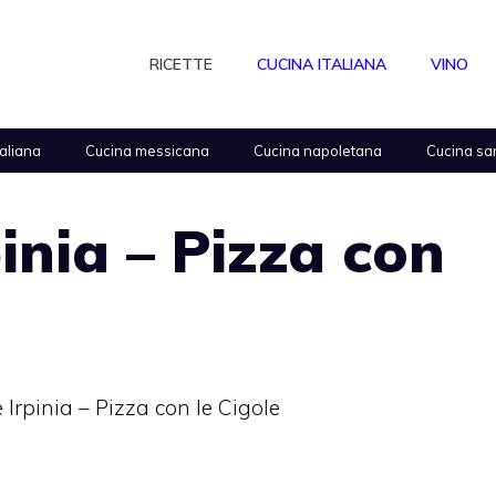
RICETTE
CUCINA ITALIANA
VINO
taliana
Cucina messicana
Cucina napoletana
Cucina sa
inia – Pizza con
 Irpinia – Pizza con le Cigole