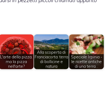
idursi in pezzetti piccoli chiamati appunto
Alla scoperta di
L'arte della pizza,
Franciacorta: terra
Speciale Irpinia -
ma la pizza
di bollicine e
le ricette antiche
nell'arte?
natura
di una terra…