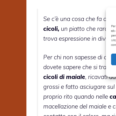
Se c’è una cosa che fa davv
Per
cicoli,
un piatto che rarame
e/o
per
trova espressione in diverse
sit
car
Per chi non sapesse di cosa
dovete sapere che si tratta
cicoli di maiale
, ricavati d
grossi e fatto asciugare su
proprio rito quando nelle
c
macellazione del maiale e c