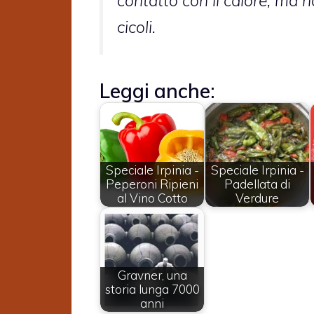
contatto con il calore, ma r
cicoli
.
Leggi anche:
Speciale Irpinia -
Speciale Irpinia -
Peperoni Ripieni
Padellata di
al Vino Cotto
Verdure
Gravner, una
storia lunga 7000
anni