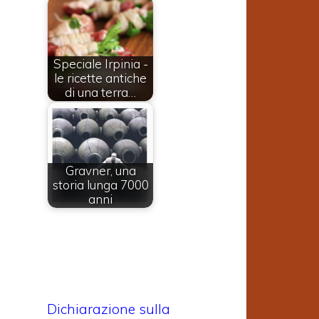
Speciale Irpinia -
le ricette antiche
di una terra…
Gravner, una
storia lunga 7000
anni
Dichiarazione sulla