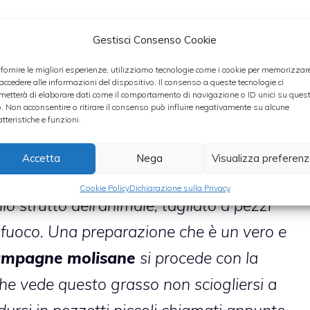
Gestisci Consenso Cookie
ero impazzire i molisani è la
pizza con i
 fornire le migliori esperienze, utilizziamo tecnologie come i cookie per memorizzar
nte manca sulle tavole molisane e che
 accedere alle informazioni del dispositivo. Il consenso a queste tecnologie ci
metterà di elaborare dati come il comportamento di navigazione o ID unici su ques
 varianti, tutte molto gustose.
o. Non acconsentire o ritirare il consenso può influire negativamente su alcune
atteristiche e funzioni.
 stiamo parlando (com’è possibile??),
Accetta
Nega
Visualizza preferen
 di una sorta di
focaccia arricchita con i
Cookie Policy
Dichiarazione sulla Privacy
allo strutto dell’animale, tagliato a pezzi
l fuoco. Una preparazione che è un vero e
ampagne molisane
si procede con la
he vede questo grasso non sciogliersi a