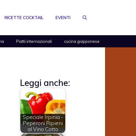
RICETTE COCKTAIL
EVENTI
na
Piatti internazionali
cucina giapponese
Leggi anche:
Speciale Irpinia -
Peperoni Ripieni
al Vino Cotto