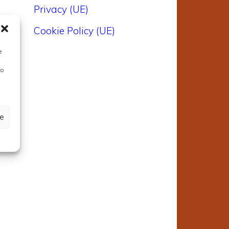
Privacy (UE)
Cookie Policy (UE)
e
to
ze