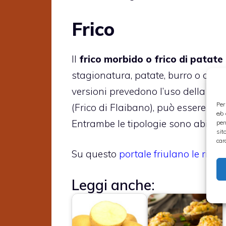
Frico
Il
frico morbido o frico di patate
stagionatura, patate, burro o olio e
versioni prevedono l’uso della cipo
Per
(Frico di Flaibano), può essere arri
e/o
Entrambe le tipologie sono abitual
per
sit
car
Su questo
portale friulano le ricet
Leggi anche: