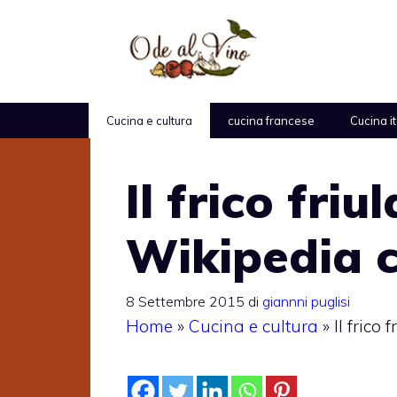
Vai
al
contenuto
Cucina e cultura
cucina francese
Cucina i
Il frico friu
Wikipedia c
8 Settembre 2015
di
giannni puglisi
Home
»
Cucina e cultura
»
Il frico