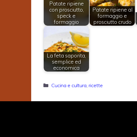
Patate ripiene
con prosciutto,
Patate ripiene al
speck e
formaggio e
formaggio
prosciutto crudo
La feta saporita,
semplice ed
economica
Categorie
Cucina e cultura
,
ricette