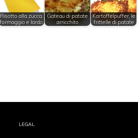
Risotto alla zucca,
Gateau di patate
Kartoffelpuffer, le
formaggio e lardo
arricchito
frittelle di patate
LEGAL