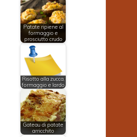
Patate ripiene al
formaggio e
prosciutto crudo
Risotto alla zucca,
formaggio e lardo
Gateau di patate
arricchito