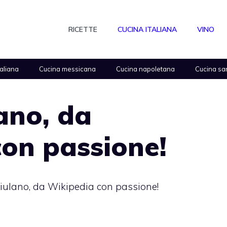
RICETTE
CUCINA ITALIANA
VINO
taliana
Cucina messicana
Cucina napoletana
Cucina sa
lano, da
on passione!
 friulano, da Wikipedia con passione!