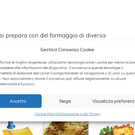
si prepara con del formaggio di diversa
 sale, si presenta come una grossa frittata. Altre
Gestisci Consenso Cookie
lla, o in alternativa mele, zucca, erbe aromatiche
 fornire le migliori esperienze, utilizziamo tecnologie come i cookie per memorizzar
cchito con dell’aggiunta di porro o dello speck.
 accedere alle informazioni del dispositivo. Il consenso a queste tecnologie ci
mente servite con della polenta.
metterà di elaborare dati come il comportamento di navigazione o ID unici su ques
o. Non acconsentire o ritirare il consenso può influire negativamente su alcune
atteristiche e funzioni.
te collegate all’ingrediente in questione
.
Accetta
Nega
Visualizza preferen
Cookie Policy
Dichiarazione sulla Privacy