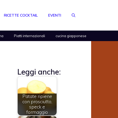
RICETTE COCKTAIL
EVENTI
na
Piatti internazionali
cucina giapponese
Leggi anche:
Patate ripiene
con prosciutto,
speck e
formaggio