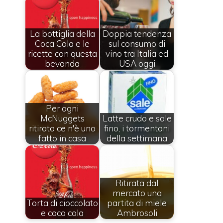
La bottiglia della
Doppia tendenza
Coca Cola e le
sul consumo di
ricette con questa
vino tra Italia ed
bevanda
USA oggi
Per ogni
McNuggets
Latte crudo e sale
ritirato ce n'è uno
fino, i tormentoni
fatto in casa
della settimana
Ritirata dal
mercato una
Torta di cioccolato
partita di miele
e coca cola
Ambrosoli