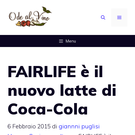
Vai
al
MENU
contenuto
Menu
FAIRLIFE è il
nuovo latte di
Coca-Cola
6 Febbraio 2015
di
giannni puglisi