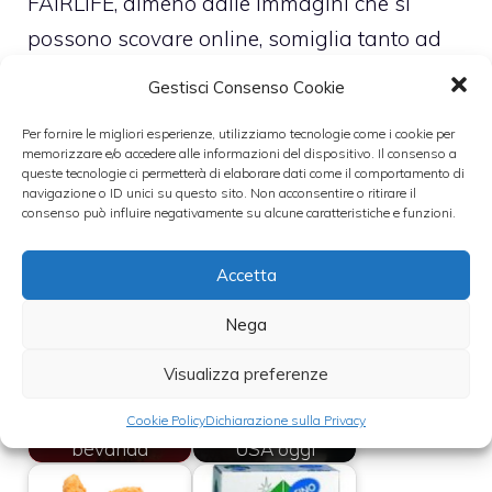
FAIRLIFE, almeno dalle immagini che si
possono scovare online, somiglia tanto ad
un prodotto genuino, sano, ricco di elementi
Gestisci Consenso Cookie
che fanno bene alla salute, ingredienti che
Per fornire le migliori esperienze, utilizziamo tecnologie come i cookie per
possono essere tracciati sulla base della
memorizzare e/o accedere alle informazioni del dispositivo. Il consenso a
queste tecnologie ci permetterà di elaborare dati come il comportamento di
fattorie di provenienza e dei produttori
navigazione o ID unici su questo sito. Non acconsentire o ritirare il
utilizzati.
consenso può influire negativamente su alcune caratteristiche e funzioni.
Leggi anche:
Accetta
Nega
Visualizza preferenze
La bottiglia della
Doppia tendenza
Coca Cola e le
sul consumo di
Cookie Policy
Dichiarazione sulla Privacy
ricette con questa
vino tra Italia ed
bevanda
USA oggi