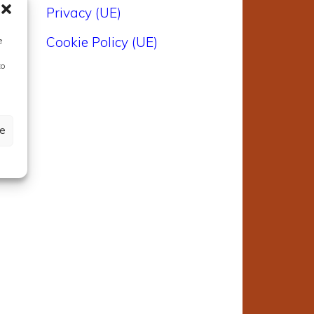
Privacy (UE)
i
Cookie Policy (UE)
e
l
to
i
ze
i
o