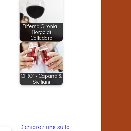
a
Biferno Gironia -
Borgo di
Colledoro
r
e
CIRO` - Caparra &
a
Siciliani
.
Dichiarazione sulla