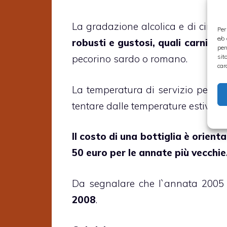
La gradazione alcolica e di circa 
Per
e/o
robusti e gustosi, quali carni e b
per
sit
pecorino sardo o romano.
car
La temperatura di servizio per que
tentare dalle temperature estive e
Il costo di una bottiglia è orien
50 euro per le annate più vecchie
Da segnalare che l`annata 2005 
2008
.