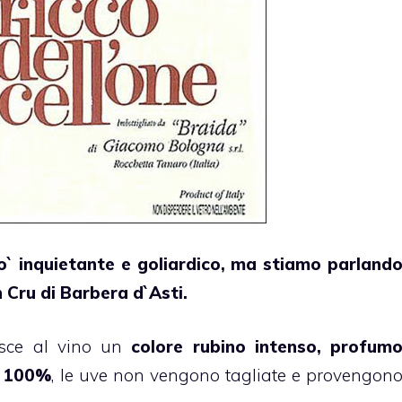
o` inquietante e goliardico, ma stiamo parland
un Cru di Barbera d`Asti.
risce al vino un
colore rubino intenso, profum
ra 100%
, le uve non vengono tagliate e provengon