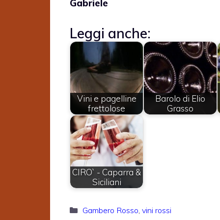
Gabriele
Leggi anche:
Vini e pagelline
Barolo di Elio
frettolose
Grasso
CIRO` - Caparra &
Siciliani
Categorie
Gambero Rosso
,
vini rossi