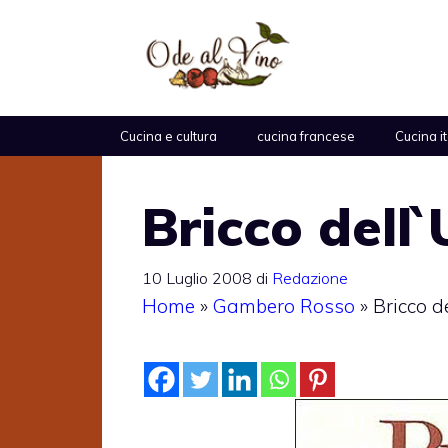
Vai
al
contenuto
Cucina e cultura
cucina francese
Cucina i
Bricco dell`
10 Luglio 2008
di
Redazione
Home
»
Gambero Rosso
»
Bricco d