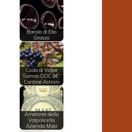
Barolo di Elio
Grasso
Coda di Volpe
Sannio DOC â€“
Cantine Astroni
o
o
Amarone della
Valpolicella
o
Azienda Masi