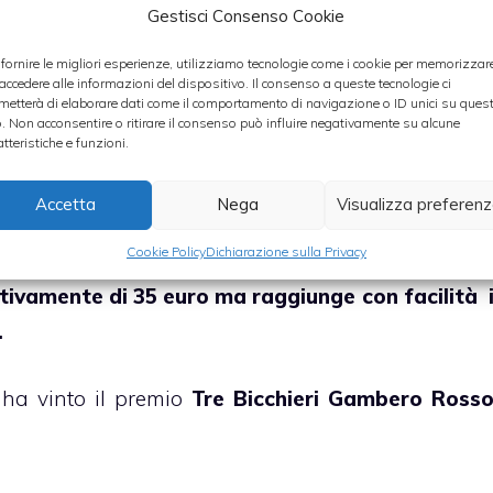
Gestisci Consenso Cookie
13°, quindi un
vino da pasto da abbinare a piatt
 fornire le migliori esperienze, utilizziamo tecnologie come i cookie per memorizzar
 accedere alle informazioni del dispositivo. Il consenso a queste tecnologie ci
rasati
. Ottimo anche con formaggi gustosi quali i
metterà di elaborare dati come il comportamento di navigazione o ID unici su ques
o. Non acconsentire o ritirare il consenso può influire negativamente su alcune
atteristiche e funzioni.
sto Barbera D.O.C. è di 18° â€“ 20°, non lasciatev
Accetta
Nega
Visualizza preferen
non mettete l`Uccellone in frigo
!
Cookie Policy
Dichiarazione sulla Privacy
tativamente di 35 euro ma raggiunge con facilità 
.
ha vinto il premio
Tre Bicchieri Gambero Ross