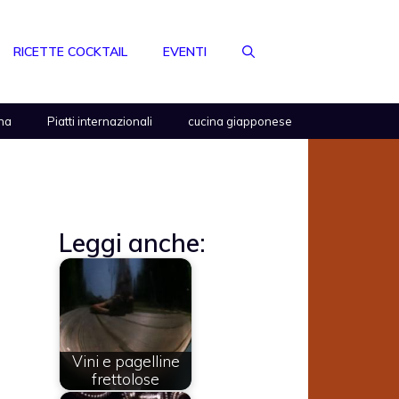
RICETTE COCKTAIL
EVENTI
na
Piatti internazionali
cucina giapponese
Leggi anche:
Vini e pagelline
frettolose