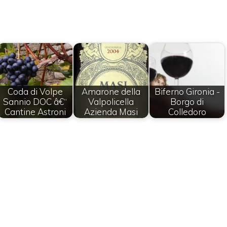
Coda di Volpe
Amarone della
Biferno Gironia -
Sannio DOC â€“
Valpolicella
Borgo di
Cantine Astroni
Azienda Masi
Colledoro