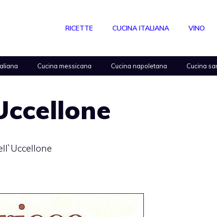
RICETTE
CUCINA ITALIANA
VINO
taliana
Cucina messicana
Cucina napoletana
Cucina sa
Uccellone
ell`Uccellone