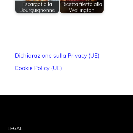
Escargot à la
Ricetta filetto alla
Bourguignonne
Wellington
Dichiarazione sulla Privacy (UE)
Cookie Policy (UE)
LEGAL