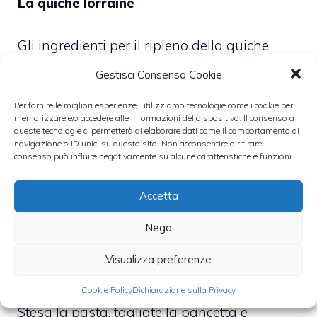
La quiche lorraine
Gli ingredienti per il ripieno della quiche
lorraine non hanno bisogno di preparazione
Gestisci Consenso Cookie
prima di essere messi all’interno della pasta.
Per fornire le migliori esperienze, utilizziamo tecnologie come i cookie per
memorizzare e/o accedere alle informazioni del dispositivo. Il consenso a
queste tecnologie ci permetterà di elaborare dati come il comportamento di
Quindi, dopo aver fatto riposare per circa
navigazione o ID unici su questo sito. Non acconsentire o ritirare il
quindici minuti la pasta per la base,
consenso può influire negativamente su alcune caratteristiche e funzioni.
stenderla in una sfoglia tonda con la quale
Accetta
foderare uno stampo da forno tondo,
avendo cura di avere abbastanza pasta per
Nega
foderare i bordi e poi ripiengarli in parte sul
Visualizza preferenze
ripieno.
Cookie Policy
Dichiarazione sulla Privacy
Stesa la pasta, tagliate la pancetta e