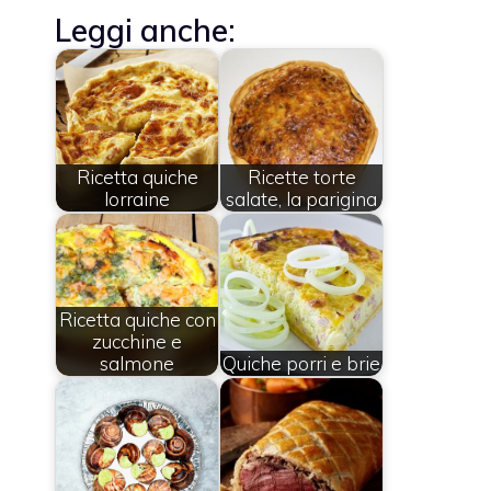
Leggi anche:
Ricetta quiche
Ricette torte
lorraine
salate, la parigina
Ricetta quiche con
zucchine e
salmone
Quiche porri e brie