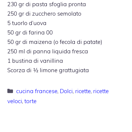
230 gr di pasta sfoglia pronta
250 gr di zucchero semolato
5 tuorlo d’uova
50 gr di farina 00
50 gr di maizena (o fecola di patate)
250 ml di panna liquida fresca
1 bustina di vanillina
Scorza di ½ limone grattugiata
Categorie
cucina francese
,
Dolci
,
ricette
,
ricette
veloci
,
torte