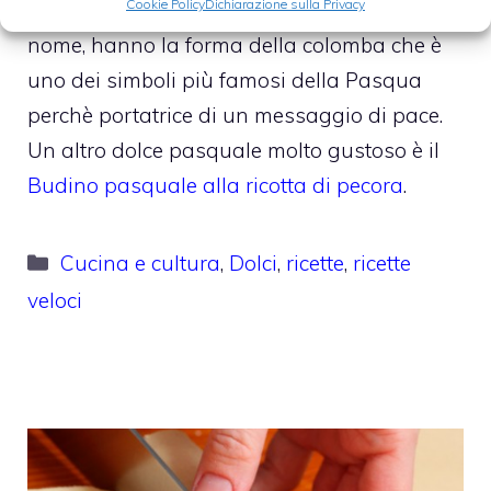
Cookie Policy
Dichiarazione sulla Privacy
sfoglia
. Questi biscotti, come dice stesso il
nome, hanno la forma della colomba che è
uno dei simboli più famosi della Pasqua
perchè portatrice di un messaggio di pace.
Un altro dolce pasquale molto gustoso è il
Budino pasquale alla ricotta di pecora
.
Categorie
Cucina e cultura
,
Dolci
,
ricette
,
ricette
veloci