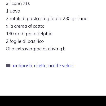
x i coni (21):
1 uovo
2 rotoli di pasta sfoglia da 230 gr l’uno
x la crema al cotto:
130 gr di philadelphia
2 foglie di basilico
Olio extravergine di oliva q.b.
Categorie
antipasti
,
ricette
,
ricette veloci