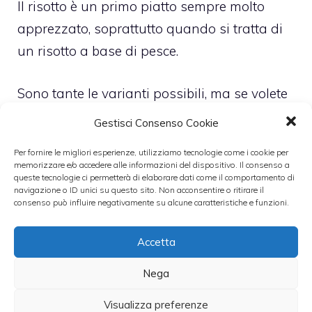
Il risotto è un primo piatto sempre molto
apprezzato, soprattutto quando si tratta di
un risotto a base di pesce.
Sono tante le varianti possibili, ma se volete
una ricetta facile e veloce per stupire i vostri
Gestisci Consenso Cookie
ospiti senza rischiare i vostri ospiti, invece di
Per fornire le migliori esperienze, utilizziamo tecnologie come i cookie per
sperimentare con i condimenti provate ad
memorizzare e/o accedere alle informazioni del dispositivo. Il consenso a
queste tecnologie ci permetterà di elaborare dati come il comportamento di
unsare il riso venere, ovvero il riso nerso, che
navigazione o ID unici su questo sito. Non acconsentire o ritirare il
darà un inaspettato tocco di colore al votro
consenso può influire negativamente su alcune caratteristiche e funzioni.
piatto.
Accetta
Categorie
Nega
primi
Visualizza preferenze