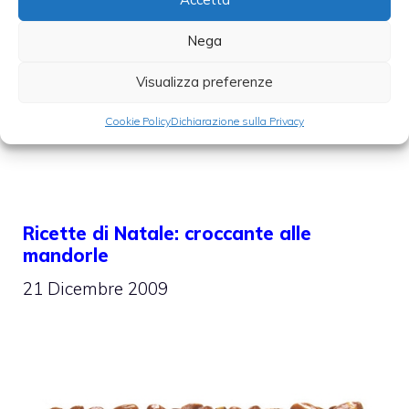
di schiacciatina
e le
Frittelle di piselli con
Nega
salsa allo yogurt
.
Visualizza preferenze
Categorie
antipasti
,
ricette
,
ricette veloci
Cookie Policy
Dichiarazione sulla Privacy
Ricette di Natale: croccante alle
mandorle
21 Dicembre 2009