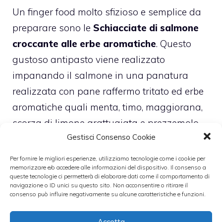
Un finger food molto sfizioso e semplice da
preparare sono le
Schiacciate di salmone
croccante alle erbe aromatiche
. Questo
gustoso antipasto viene realizzato
impanando il salmone in una panatura
realizzata con pane raffermo tritato ed erbe
aromatiche quali menta, timo, maggiorana,
scorza di limone grattugiata e prezzemolo
Gestisci Consenso Cookie
fresco. La panatura renderà il salmone
croccante. La realizzazione di questo
Per fornire le migliori esperienze, utilizziamo tecnologie come i cookie per
memorizzare e/o accedere alle informazioni del dispositivo. Il consenso a
antipasto potrà essere realizzata in circa 15
queste tecnologie ci permetterà di elaborare dati come il comportamento di
20 minuti.
navigazione o ID unici su questo sito. Non acconsentire o ritirare il
consenso può influire negativamente su alcune caratteristiche e funzioni.
Altre antipasti molto gustosi e semplici da
realizzare sono la
Torretta di patate su letto
Accetta