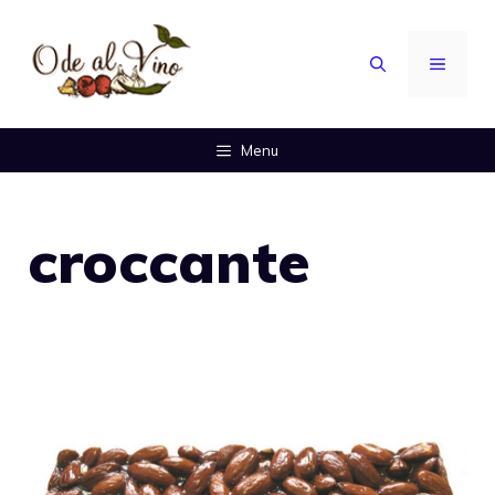
Vai
al
MENU
contenuto
Menu
croccante