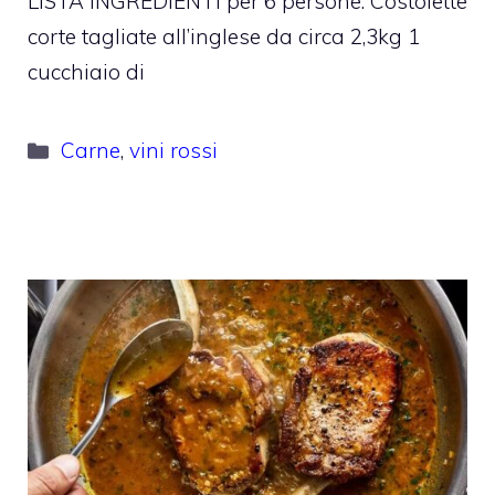
LISTA INGREDIENTI per 6 persone: Costolette
corte tagliate all’inglese da circa 2,3kg 1
cucchiaio di
Categorie
Carne
,
vini rossi