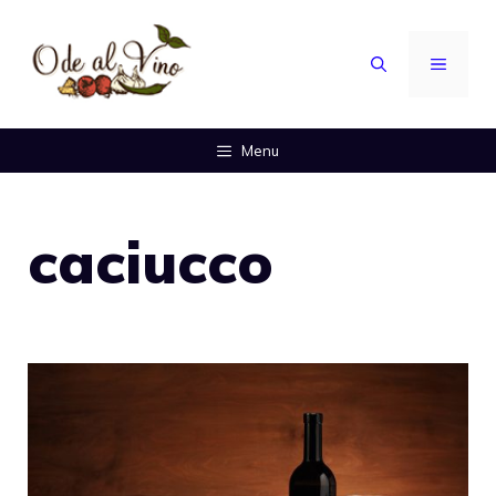
Vai
al
MENU
contenuto
Menu
caciucco