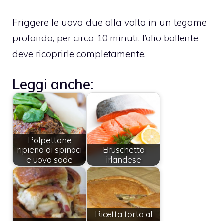
Friggere le uova due alla volta in un tegame
profondo, per circa 10 minuti, l’olio bollente
deve ricoprirle completamente.
Leggi anche:
Polpettone
ripieno di spinaci
Bruschetta
e uova sode
irlandese
Ricetta torta al