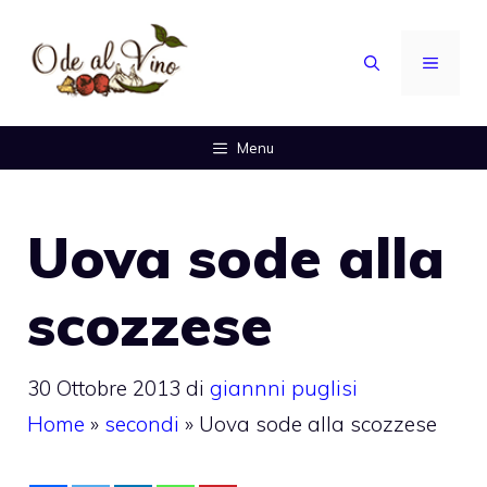
Vai
al
MENU
contenuto
Menu
Uova sode alla
scozzese
30 Ottobre 2013
di
giannni puglisi
Home
»
secondi
»
Uova sode alla scozzese