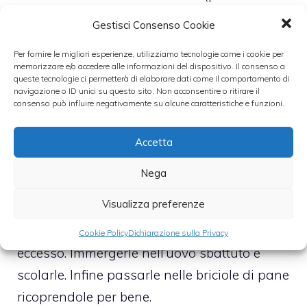
pelle), la salvia, il timo e il pepe di cayenna.
Gestisci Consenso Cookie
Per fornire le migliori esperienze, utilizziamo tecnologie come i cookie per
Dividere l’impasto in quattro parti uguali,
memorizzare e/o accedere alle informazioni del dispositivo. Il consenso a
dargli una forma tondeggiante e poi
queste tecnologie ci permetterà di elaborare dati come il comportamento di
navigazione o ID unici su questo sito. Non acconsentire o ritirare il
appiattirle. Disporre le uova sode su ciascun
consenso può influire negativamente su alcune caratteristiche e funzioni.
disco e avvolgerle completamente, unendo e
Accetta
facendo aderire bene tutte le parti
dell’impasto.
Nega
Visualizza preferenze
Passare le uova rivestite dell’impasto di
salsiccia nella farina ed eliminare quella in
Cookie Policy
Dichiarazione sulla Privacy
eccesso. Immergerle nell’uovo sbattuto e
scolarle. Infine passarle nelle briciole di pane
ricoprendole per bene.