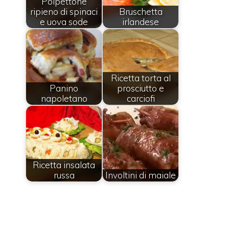
Polpettone
ripieno di spinaci
Bruschetta
e uova sode
irlandese
Ricetta torta al
Panino
prosciutto e
napoletano
carciofi
Ricetta insalata
russa
Involtini di maiale