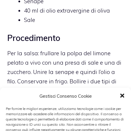
Senape
40 ml di olio extravergine di oliva
Sale
Procedimento
Per la salsa: frullare la polpa del limone
pelato a vivo con una presa di sale e una di
zucchero. Unire la senape e quindi l’olio a
filo. Conservare in frigo. Bollire i due tipi di
riso e pesarne, dopo scolati, 200 g in tutto.
Gestisci Consenso Cookie
Mettere in una ciotola e unire il tonno, l’uovo,
lo yogurt, l’erba cipollina tagliuzzata
Per fornire le migliori esperienze, utilizziamo tecnologie come i cookie per
memorizzare e/o accedere alle informazioni del dispositivo. Il consenso a
finemente, una grattugiata di scorza di
queste tecnologie ci permetterà di elaborare dati come il comportamento di
navigazione o ID unici su questo sito. Non acconsentire o ritirare il
limone, il grana, sale e pepe. Mescolare bene
consenso può influire negativamente su alcune caratteristiche e funzioni.