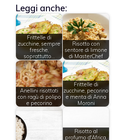
Leggi anche:
Frittelle di
zucchine, sempre
Risotto con
fresche,
sentore di limone
soprattutto…
di MasterChef
Frittelle di
Anellini risottati
zucchine, pecorino
con ragù di polipo
e menta di Anna
e pecorino
Moroni
Risotto al
profumo d'Africa,