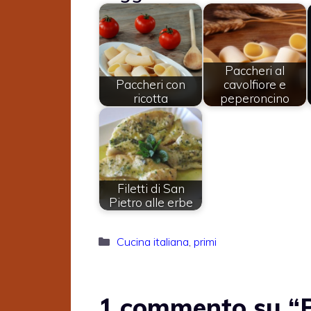
Paccheri al
Paccheri con
cavolfiore e
ricotta
peperoncino
Filetti di San
Pietro alle erbe
Categorie
Cucina italiana
,
primi
1 commento su “P