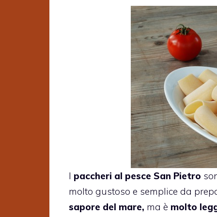
I
paccheri al pesce San Pietro
so
molto gustoso e semplice da prepa
sapore del mare,
ma è
molto leg