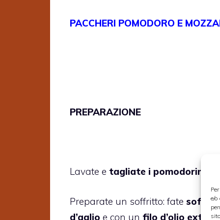
PACCHERI POMODORO E MOZZA
PREPARAZIONE
Lavate e
tagliate i pomodorini fr
Per
e/o
Preparate un soffritto: fate
soffrig
per
d’aglio
e con un
filo d’olio extrav
sit