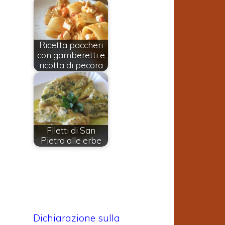
Ricetta paccheri
con gamberetti e
ricotta di pecora
Filetti di San
Pietro alle erbe
Dichiarazione sulla