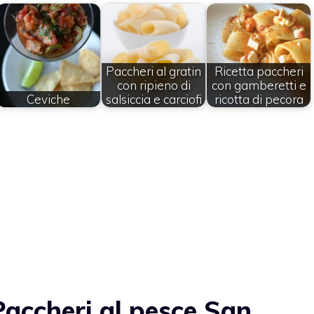
Paccheri al gratin
Ricetta paccheri
con ripieno di
con gamberetti e
Ceviche
salsiccia e carciofi
ricotta di pecora
accheri al pesce San