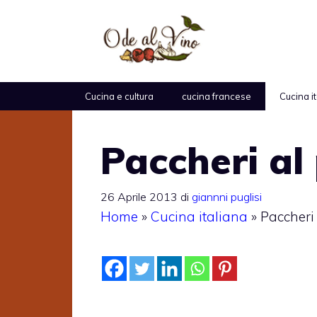
Vai
al
contenuto
Cucina e cultura
cucina francese
Cucina i
Paccheri al
26 Aprile 2013
di
giannni puglisi
Home
»
Cucina italiana
»
Paccheri