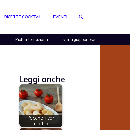
RICETTE COCKTAIL
EVENTI
na
Piatti internazionali
cucina giapponese
Leggi anche:
Paccheri con
ricotta