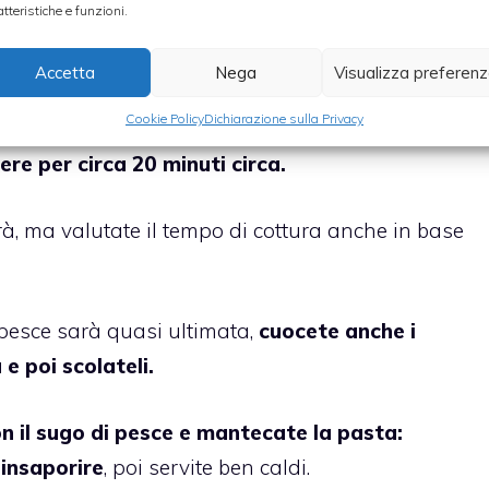
atteristiche e funzioni.
l pesce San Pietro
: lavatelo e pulitelo con
Accetta
Nega
Visualizza preferen
Cookie Policy
Dichiarazione sulla Privacy
ti all’interno della padella aggiungete anche il
ere per circa 20 minuti circa.
rà, ma valutate il tempo di cottura anche in base
 pesce sarà quasi ultimata,
cuocete anche i
 e poi scolateli.
n il sugo di pesce e mantecate la pasta:
e
insaporire
, poi servite ben caldi.