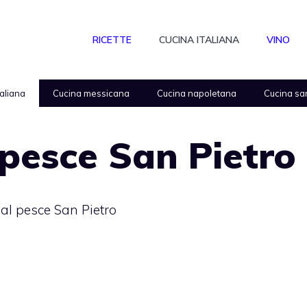
RICETTE
CUCINA ITALIANA
VINO
taliana
Cucina messicana
Cucina napoletana
Cucina sa
 pesce San Pietro
 al pesce San Pietro