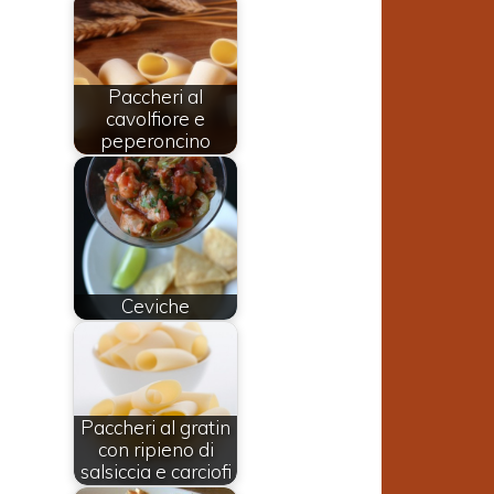
Paccheri al
cavolfiore e
peperoncino
Ceviche
Paccheri al gratin
con ripieno di
salsiccia e carciofi