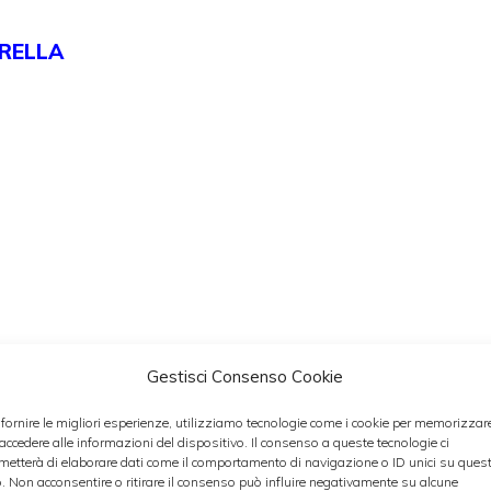
RELLA
Gestisci Consenso Cookie
eschi.
 fornire le migliori esperienze, utilizziamo tecnologie come i cookie per memorizzar
 accedere alle informazioni del dispositivo. Il consenso a queste tecnologie ci
gere all’interno di una padella con uno spicchio
metterà di elaborare dati come il comportamento di navigazione o ID unici su ques
ergine d’oliva.
Unite i
pomodorini
e lasciateli
o. Non acconsentire o ritirare il consenso può influire negativamente su alcune