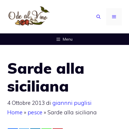
Vai
al
MENU
contenuto
Menu
Sarde alla
siciliana
4 Ottobre 2013
di
giannni puglisi
Home
»
pesce
»
Sarde alla siciliana