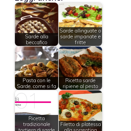
Sarde allinguate o
Sarde alla
sarde impanate e
beccafico
fritte
Pasta con le
Ricetta sarde
Sarde, come si fa
ripiene al pesto
Ricetta
tradizionale
Filetto di platessa
tortiera di sarde
alla sorrentina