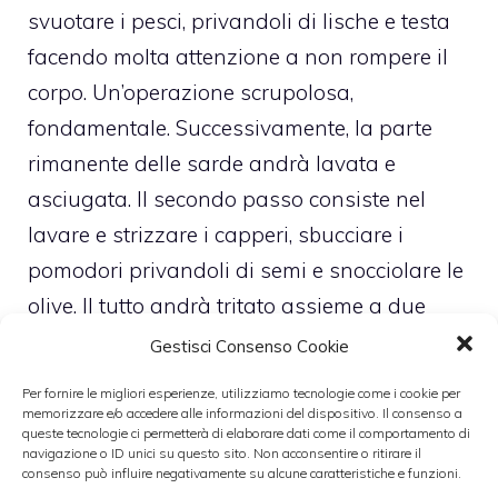
svuotare i pesci, privandoli di lische e testa
facendo molta attenzione a non rompere il
corpo. Un’operazione scrupolosa,
fondamentale. Successivamente, la parte
rimanente delle sarde andrà lavata e
asciugata. Il secondo passo consiste nel
lavare e strizzare i capperi, sbucciare i
pomodori privandoli di semi e snocciolare le
olive. Il tutto andrà tritato assieme a due
spicchi di aglio e ad un cucchiaio di
Gestisci Consenso Cookie
prezzemolo. Ciò che viene tritato dovrà poi
Per fornire le migliori esperienze, utilizziamo tecnologie come i cookie per
essere sottoposto ad una spruzzata di
memorizzare e/o accedere alle informazioni del dispositivo. Il consenso a
queste tecnologie ci permetterà di elaborare dati come il comportamento di
pecorino. Abbiamo a questo punto
navigazione o ID unici su questo sito. Non acconsentire o ritirare il
consenso può influire negativamente su alcune caratteristiche e funzioni.
l’occorrente per farciere le sarde, prima di