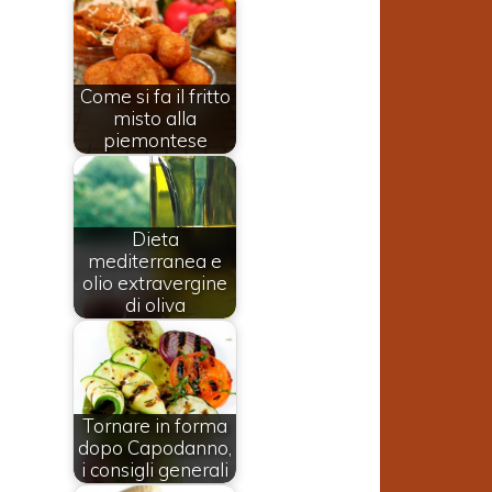
Come si fa il fritto
misto alla
piemontese
Dieta
mediterranea e
olio extravergine
di oliva
Tornare in forma
dopo Capodanno,
i consigli generali