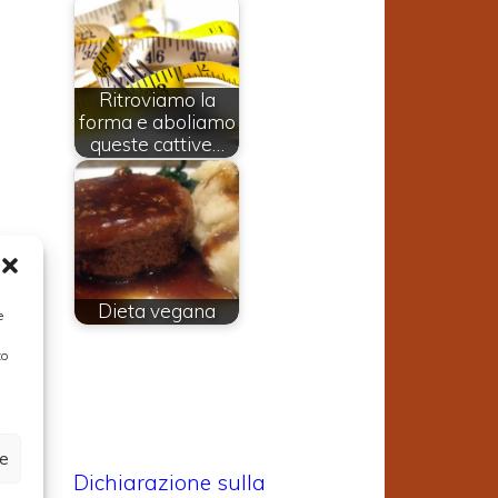
Ritroviamo la
forma e aboliamo
queste cattive…
Dieta vegana
e
to
ze
Dichiarazione sulla