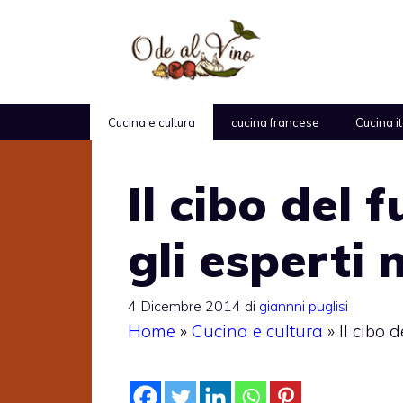
Vai
al
contenuto
Cucina e cultura
cucina francese
Cucina i
Il cibo del 
gli esperti
4 Dicembre 2014
di
giannni puglisi
Home
»
Cucina e cultura
»
Il cibo 