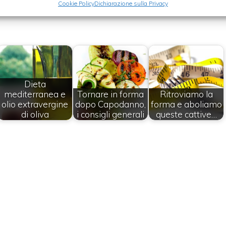
Cookie Policy
Dichiarazione sulla Privacy
Dieta
mediterranea e
Tornare in forma
Ritroviamo la
olio extravergine
dopo Capodanno,
forma e aboliamo
di oliva
i consigli generali
queste cattive…