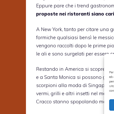
Eppure pare che i trend gastrono
proposte nei ristoranti siano cari
A New York, tanto per citare una 
formiche qualsiasi bensì le messic
vengono raccolti dopo le prime piog
le ali e sono surgelati per essere 
Restando in America si scopre che a
Per
e a Santa Monica si possono gustar
e/o
per
scorpioni alla moda di Singapore. 
sit
car
vermi, grilli e altri insetti nel menu
Cracco stanno spopolando ma siam