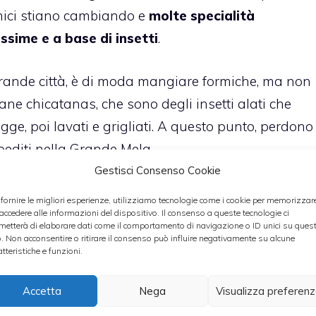
mici stiano cambiando e
molte specialità
ssime e a base di insetti
.
grande città, è di moda mangiare formiche, ma non
ane chicatanas, che sono degli insetti alati che
ge, poi lavati e grigliati. A questo punto, perdono
spediti nella Grande Mela.
Gestisci Consenso Cookie
 San Francisco è di moda il fritto misto di insetti
 fornire le migliori esperienze, utilizziamo tecnologie come i cookie per memorizzar
e cose come i grilli alla taiwanese oppure gli
 accedere alle informazioni del dispositivo. Il consenso a queste tecnologie ci
metterà di elaborare dati come il comportamento di navigazione o ID unici su ques
In Europa, a Parigi, Festin Nu propone dal 2010
o. Non acconsentire o ritirare il consenso può influire negativamente su alcune
atteristiche e funzioni.
. In Italia le locuste brasate al vino rosso di Carlo
o davvero sicuri di volerne un piatto?
Accetta
Nega
Visualizza preferen