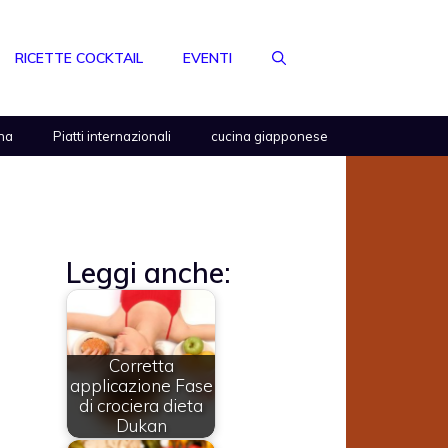
RICETTE COCKTAIL
EVENTI
na
Piatti internazionali
cucina giapponese
Leggi anche:
Corretta
applicazione Fase
di crociera dieta
Dukan