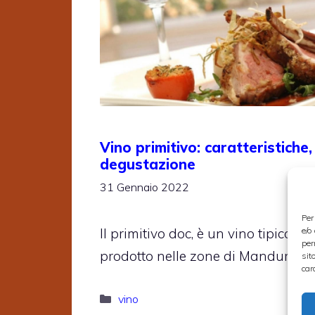
Vino primitivo: caratteristiche
degustazione
31 Gennaio 2022
Per
e/o
Il primitivo doc, è un vino tipico d
per
prodotto nelle zone di Manduria
sit
car
Categorie
vino