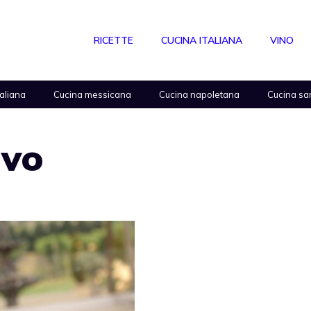
RICETTE
CUCINA ITALIANA
VINO
taliana
Cucina messicana
Cucina napoletana
Cucina sa
ivo