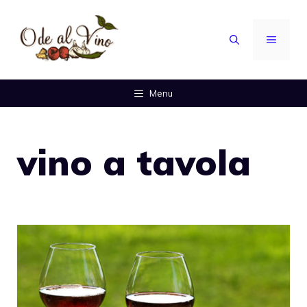
Vai
al
MENU
contenuto
Menu
vino a tavola