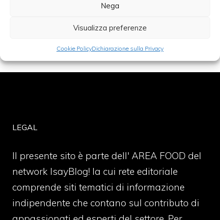
Nega
Categorie
vino
Visualizza preferenze
Cookie Policy
Dichiarazione sulla Privacy
LEGAL
Il presente sito è parte dell' AREA FOOD del
network IsayBlog! la cui rete editoriale
comprende siti tematici di informazione
indipendente che contano sul contributo di
appassionati ed esperti del settore. Per