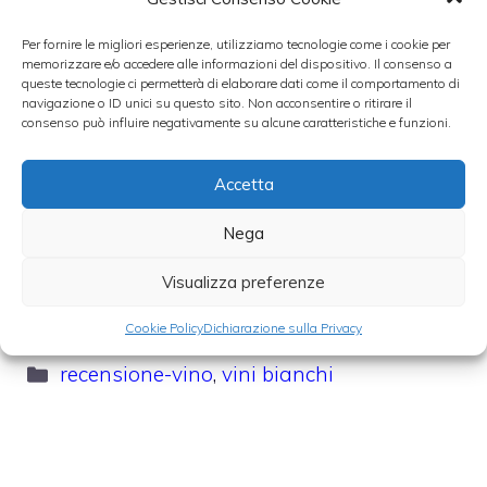
vino tipico piemontese prodotto con uve
Per fornire le migliori esperienze, utilizziamo tecnologie come i cookie per
Moscato bianco delle province di Asti,
memorizzare e/o accedere alle informazioni del dispositivo. Il consenso a
queste tecnologie ci permetterà di elaborare dati come il comportamento di
Alessandria e Cuneo.
navigazione o ID unici su questo sito. Non acconsentire o ritirare il
consenso può influire negativamente su alcune caratteristiche e funzioni.
Un Moscato d`Asti Spumante di grande
Accetta
pregio è La Selvatica, un D.O.C.G. prodotto
dalla Azienda Agricola Caudrina di
Nega
Romano Dogliotti a Castiglione Tinella
Visualizza preferenze
(CN).
Cookie Policy
Dichiarazione sulla Privacy
Categorie
recensione-vino
,
vini bianchi