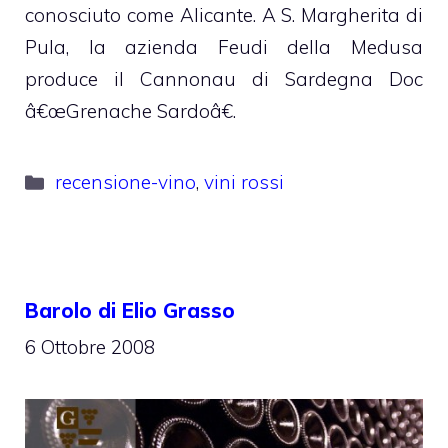
conosciuto come Alicante. A S. Margherita di
Pula, la azienda Feudi della Medusa
produce il Cannonau di Sardegna Doc
â€œGrenache Sardoâ€.
Categorie
recensione-vino
,
vini rossi
Barolo di Elio Grasso
6 Ottobre 2008