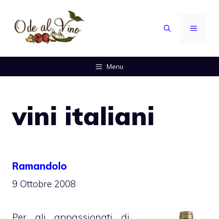
Vai
al
MENU
contenuto
Menu
vini italiani
Ramandolo
9 Ottobre 2008
Per gli appassionati di