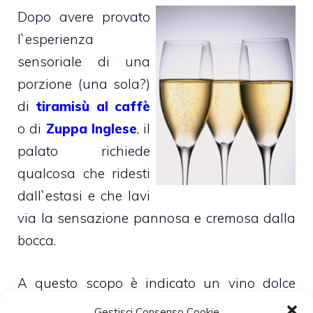
Dopo avere provato
l`esperienza
sensoriale di una
porzione (una sola?)
di
tiramisù al caffè
o di
Zuppa Inglese
, il
palato richiede
qualcosa che ridesti
dall`estasi e che lavi
via la sensazione pannosa e cremosa dalla
bocca.
A questo scopo è indicato un vino dolce
frizzante come il
Moscato d`Asti Spumante
,
Gestisci Consenso Cookie