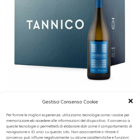
Gestisci Consenso Cookie
Tannico e Vermentino di Sardegna
insieme per una collaborazione
Per fornire le migliori esperienze, utilizziamo tecnologie come i cookie per
memorizzare e/o accedere alle informazioni del dispositivo. Il consenso a
24 Aprile 2024
queste tecnologie ci permetterà di elaborare dati come il comportamento di
navigazione o ID unici su questo sito. Non acconsentire o ritirare il
consenso può influire negativamente su alcune caratteristiche e funzioni.