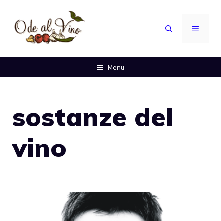
Vai
al
MENU
contenuto
Menu
sostanze del
vino