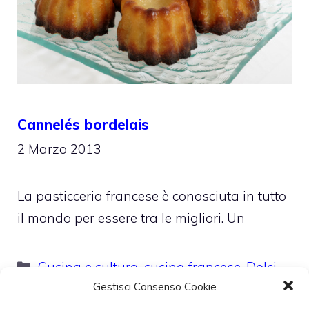
Cannelés bordelais
2 Marzo 2013
La pasticceria francese è conosciuta in tutto
il mondo per essere tra le migliori. Un
Categorie
Cucina e cultura
,
cucina francese
,
Dolci
,
Gestisci Consenso Cookie
ricette