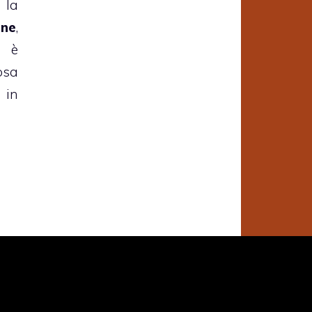
 la
ine
,
è
osa
 in