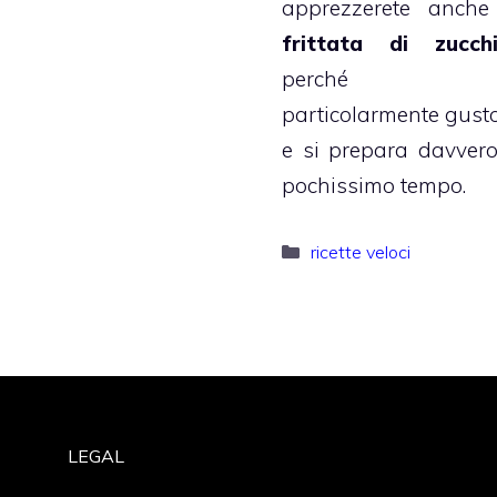
apprezzerete anche
frittata di zucch
perché 
particolarmente gust
e si prepara davvero
pochissimo tempo.
Categorie
ricette veloci
LEGAL