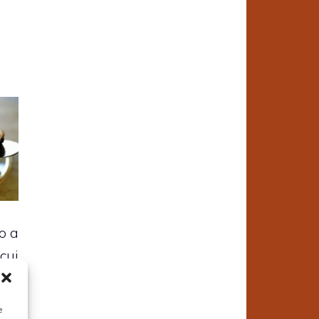
o a
cui
i a
ni
e