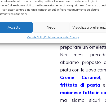
ingredienti durante 
 accedere alle informazioni del dispositivo. Il consenso a queste tecnologie ci
metterà di elaborare dati come il comportamento di navigazione o ID unici su ques
termine cottura e 
o. Non acconsentire o ritirare il consenso può influire negativamente su alcune
atteristiche e funzioni.
essere consumata c
originale antipas
Accetta
Nega
Visualizza preferen
secondo piatto
Cookie Policy
Dichiarazione sulla Privacy
dessert, se si decide
preparare un omelette
Nei mesi precede
abbiamo proposto al
piatti con le uova com
Creme Caramel
,
frittata di pasta
e
maionese fatta in c
ma siamo sicuri 