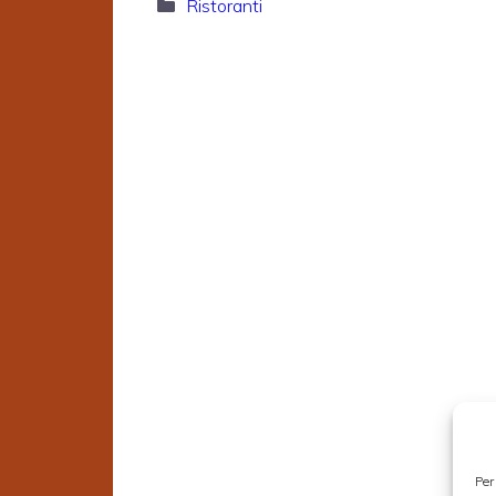
Categorie
Ristoranti
Per