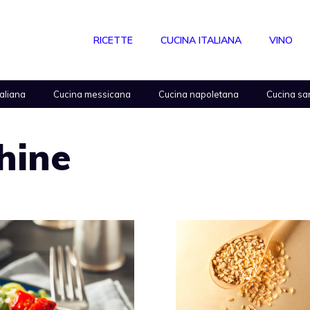
RICETTE
CUCINA ITALIANA
VINO
taliana
Cucina messicana
Cucina napoletana
Cucina sa
chine