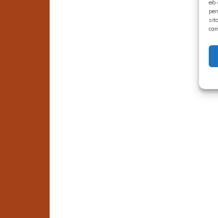
e/o
per
sit
car