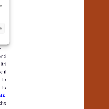
o a
to
può
ome
to,
ze
 o
 di
.
nti
tri
e il
 la
 la
asa
,
che