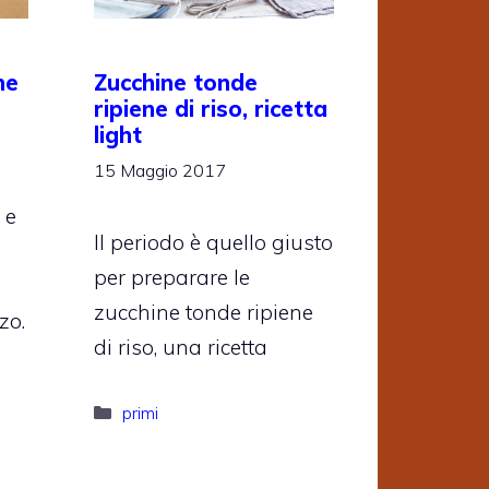
ne
Zucchine tonde
ripiene di riso, ricetta
light
15 Maggio 2017
 e
Il periodo è quello giusto
per preparare le
zucchine tonde ripiene
zo.
di riso, una ricetta
Categorie
primi