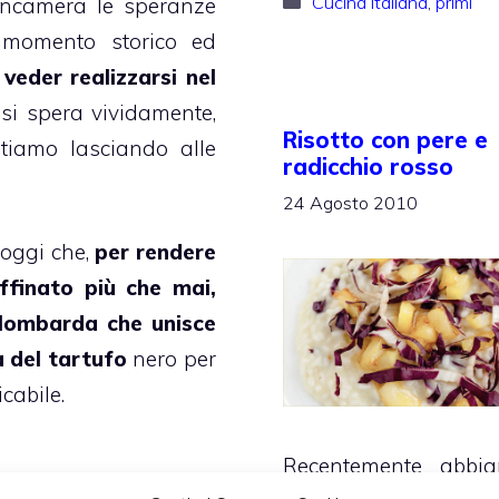
Categorie
Cucina italiana
,
primi
 incamera le speranze
 momento storico ed
veder realizzarsi nel
 si spera vividamente,
Risotto con pere e
stiamo lasciando alle
radicchio rosso
24 Agosto 2010
 oggi che,
per rendere
ffinato più che mai,
 lombarda che unisce
a del tartufo
nero per
cabile.
Recentemente abbi