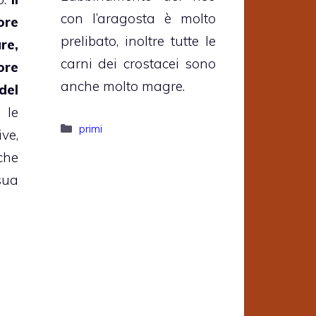
con l’aragosta è molto
ore
prelibato, inoltre tutte le
re,
carni dei crostacei sono
re
anche molto magre.
el
 le
Categorie
primi
ve,
che
sua