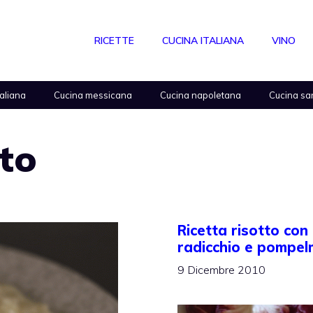
RICETTE
CUCINA ITALIANA
VINO
taliana
Cucina messicana
Cucina napoletana
Cucina sa
tto
Ricetta risotto con
radicchio e pompe
9 Dicembre 2010