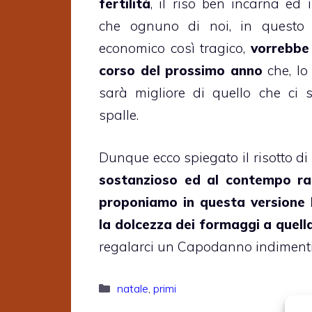
fertilità
, il riso ben incarna ed
che ognuno di noi, in questo
economico così tragico,
vorrebbe 
corso del prossimo anno
che, lo
sarà migliore di quello che ci 
spalle.
Dunque ecco spiegato il risotto di
sostanzioso ed al contempo ra
proponiamo in questa versione
la dolcezza dei formaggi a quell
regalarci un Capodanno indimenti
Categorie
natale
,
primi