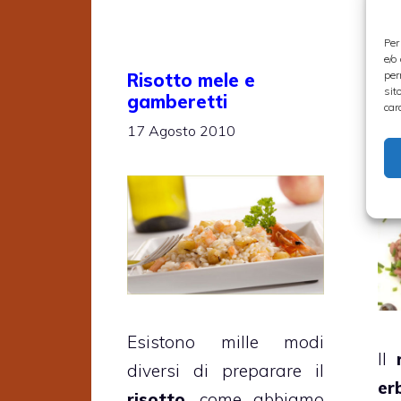
Per
e/o
per
Risotto mele e
Ri
sit
gamberetti
er
car
17 Agosto 2010
15 
Esistono mille modi
Il
diversi di preparare il
er
risotto
, come abbiamo