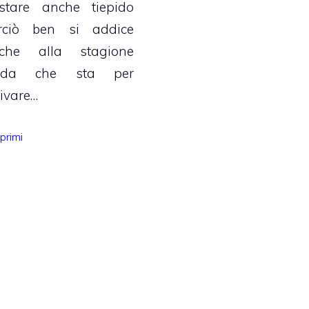
stare anche tiepido
rciò ben si addice
che alla stagione
lda che sta per
rivare…
Categorie
primi