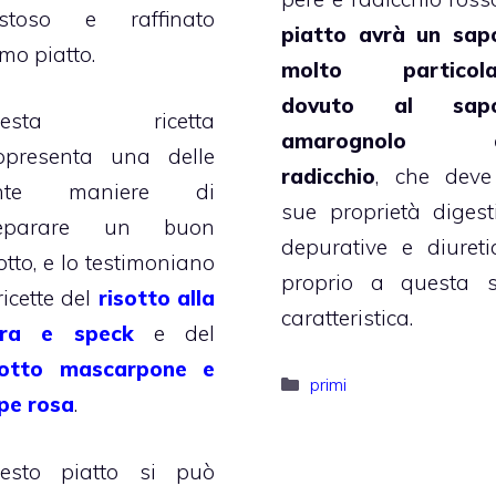
stoso e raffinato
piatto avrà un sap
mo piatto.
molto particola
dovuto al sapo
uesta ricetta
amarognolo d
ppresenta una delle
radicchio
, che deve
ante maniere di
sue proprietà digesti
eparare un buon
depurative e diureti
otto, e lo testimoniano
proprio a questa 
ricette del
risotto alla
caratteristica.
rra e speck
e del
sotto mascarpone e
Categorie
primi
pe rosa
.
esto piatto si può