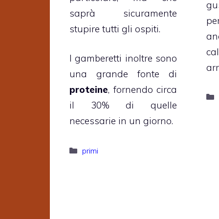
gu
saprà sicuramente
pe
stupire tutti gli ospiti.
an
ca
I gamberetti inoltre sono
ar
una grande fonte di
proteine
, fornendo circa
il 30% di quelle
necessarie in un giorno.
Categorie
primi