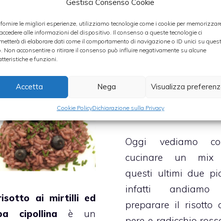
visto come preparare
Gestisci Consenso Cookie
risotto con mel
 fornire le migliori esperienze, utilizziamo tecnologie come i cookie per memorizzar
gamberetti
, ma 
 accedere alle informazioni del dispositivo. Il consenso a queste tecnologie ci
metterà di elaborare dati come il comportamento di navigazione o ID unici su ques
sotto ai mirtilli ed
passato avevamo an
o. Non acconsentire o ritirare il consenso può influire negativamente su alcune
ba cipollina
atteristiche e funzioni.
cucinato il
risotto
Giugno 2010
radicchio rosso
ed 
Accetta
Nega
Visualizza preferen
risotto alle per
Cookie Policy
Dichiarazione sulla Privacy
taleggio
.
Oggi vediamo c
cucinare un mix
questi ultimi due piat
infatti andiam
risotto ai mirtilli ed
preparare il risotto 
ba cipollina
è un
pere e radicchio ross