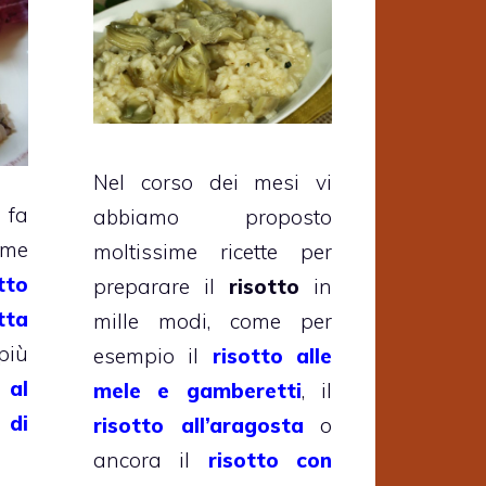
Nel corso dei mesi vi
fa
abbiamo proposto
ome
moltissime ricette per
tto
preparare il
risotto
in
tta
mille modi, come per
iù
esempio il
risotto alle
 al
mele e gamberetti
, il
 di
risotto all’aragosta
o
ancora il
risotto con