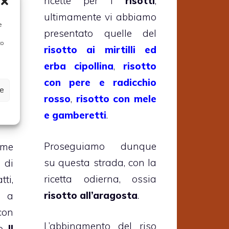
ricette per i
risotti
,
 il
ultimamente vi abbiamo
e e
e
presentato quelle del
in
to
risotto ai mirtilli ed
che
erba cipollina
,
risotto
 al
con pere e radicchio
il
ze
rosso
,
risotto con mele
e e
e gamberetti
.
Proseguiamo dunque
ome
su questa strada, con la
 di
ricetta odierna, ossia
ti,
risotto all’aragosta
.
o a
con
L’abbinamento del riso
o.
Il