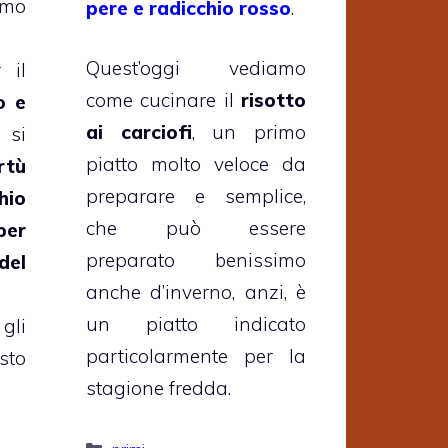
amo
pere e radicchio rosso
.
Quest’oggi vediamo
 il
come cucinare il
risotto
o e
ai carciofi
, un primo
si
piatto molto veloce da
rtù
preparare e semplice,
hio
che può essere
per
preparato benissimo
el
anche d’inverno, anzi, è
un piatto indicato
gli
particolarmente per la
sto
stagione fredda.
Categorie