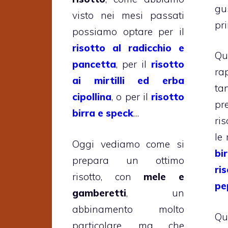
gu
visto nei mesi passati
pri
possiamo optare per il
risotto al radicchio e
Q
pancetta
, per il
risotto
ra
ai mirtilli ed erba
t
cipollina
, o per il
risotto
pr
birra e speck
…
ris
le 
Oggi vediamo come si
bi
prepara un ottimo
ri
risotto, con
mele e
pe
gamberetti
, un
abbinamento molto
Qu
particolare, ma che