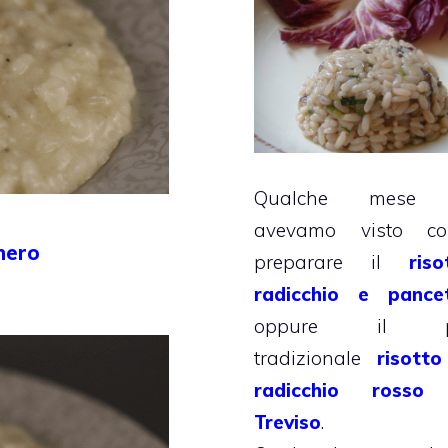
Qualche mese 
avevamo visto c
nero
preparare il
riso
radicchio e pance
oppure il p
tradizionale
risotto
radicchio rosso
Treviso
.